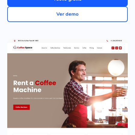
Ver demo