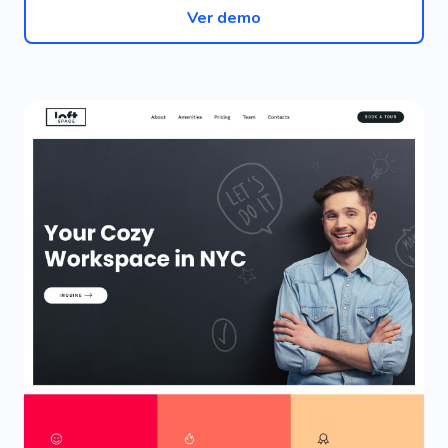
Ver demo