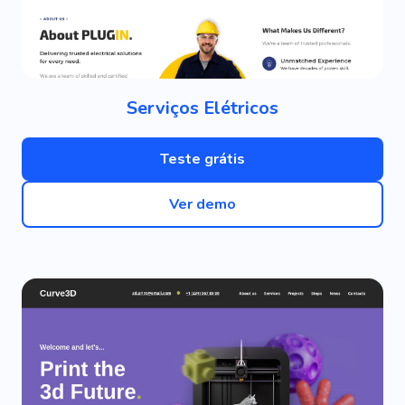
Serviços Elétricos
Teste grátis
Ver demo