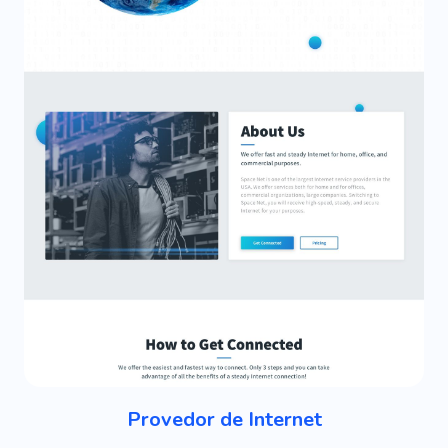
Provedor de Internet