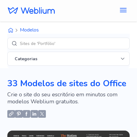
Modelos
Designs
Categorias
33 Modelos de sites do Office
Crie o site do seu escritório em minutos com
modelos Weblium gratuitos.