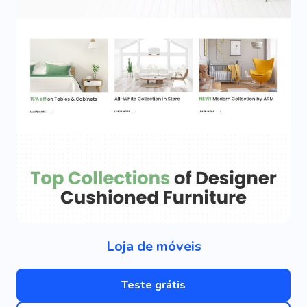
Loja de móveis
Teste grátis