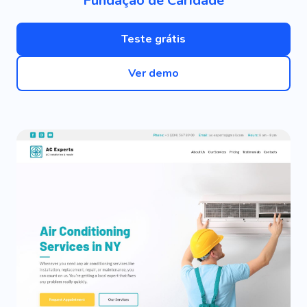
Fundação de Caridade
Teste grátis
Ver demo