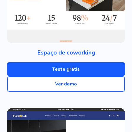
Espaço de coworking
Teste grátis
Ver demo