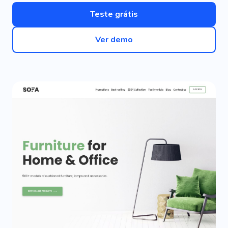
Teste grátis
Ver demo