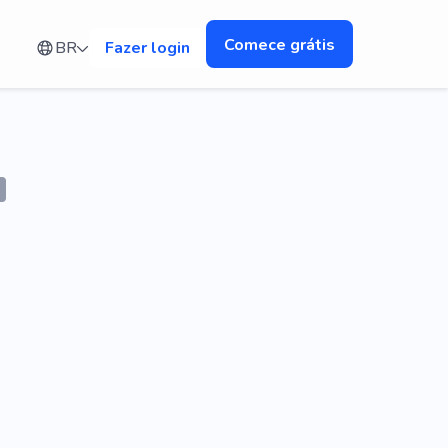
Comece grátis
BR
Fazer login