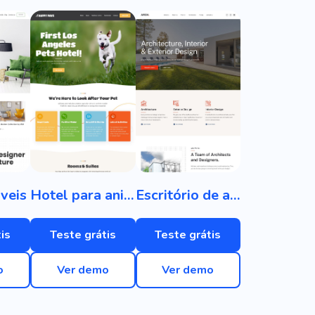
veis
Hotel para animais de estimação
Escritório de arquitetura
is
Teste grátis
Teste grátis
o
Ver demo
Ver demo