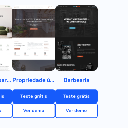
Utensílios para casa
Propriedade única
Barbearia
is
Teste grátis
Teste grátis
o
Ver demo
Ver demo