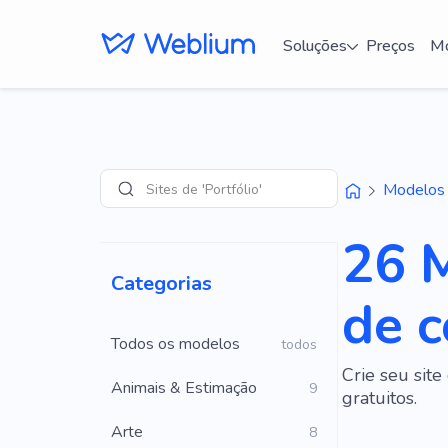
Soluções
Preços
Mo
Sites de 'Portfólio'
Modelos
Pesquisar
26 M
Categorias
de c
Todos os modelos
todos
Crie seu sit
Animais & Estimação
9
gratuitos.
Arte
8