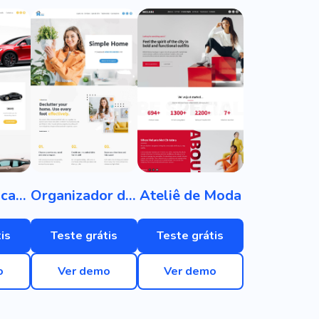
Aluguel de carro
Organizador doméstico
Ateliê de Moda
is
Teste grátis
Teste grátis
o
Ver demo
Ver demo