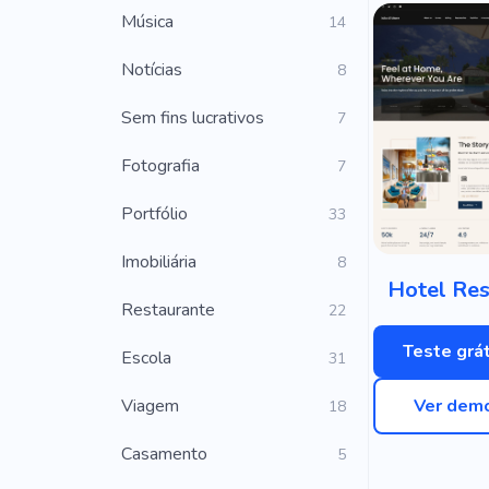
Música
14
Notícias
8
Sem fins lucrativos
7
Fotografia
7
Portfólio
33
Imobiliária
8
Hotel Res
Restaurante
22
Teste grát
Escola
31
Viagem
Ver dem
18
Casamento
5