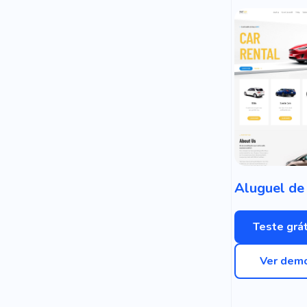
Teste grát
Ver dem