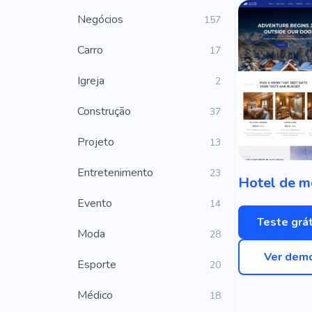
Negócios
157
Carro
17
Igreja
2
Construção
37
Projeto
13
Entretenimento
23
Evento
14
Teste grát
Moda
28
Ver dem
Esporte
20
Médico
18