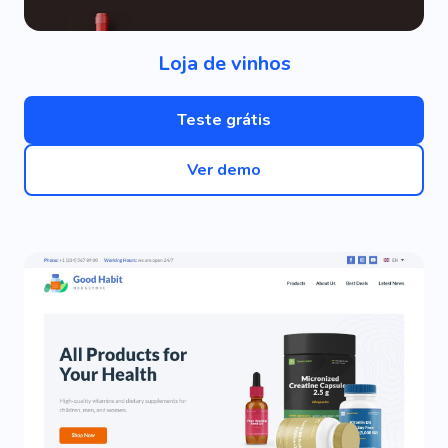
Loja de vinhos
Teste grátis
Ver demo