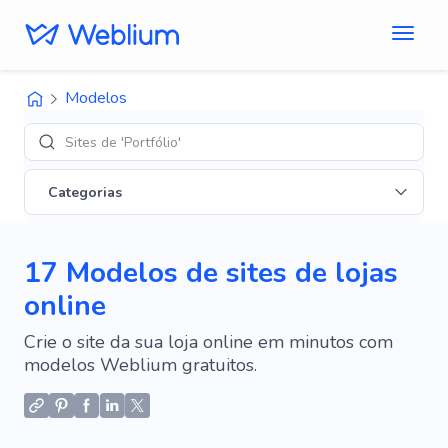
Modelos
Designs de 'E-com
Categorias
17 Modelos de sites de lojas
online
Crie o site da sua loja online em minutos com
modelos Weblium gratuitos.