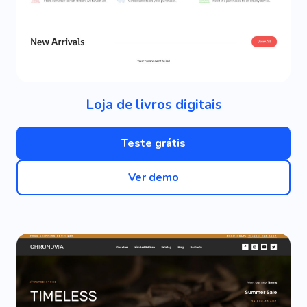
Loja de livros digitais
Teste grátis
Ver demo