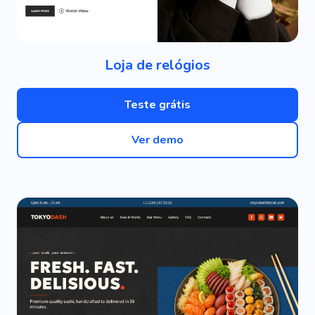
Loja de relógios
Teste grátis
Ver demo