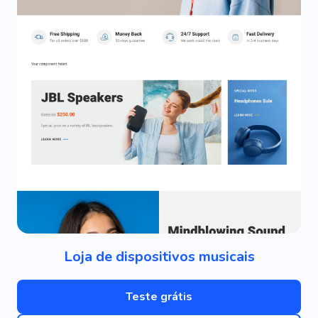
Loja de dispositivos musicais
Teste grátis