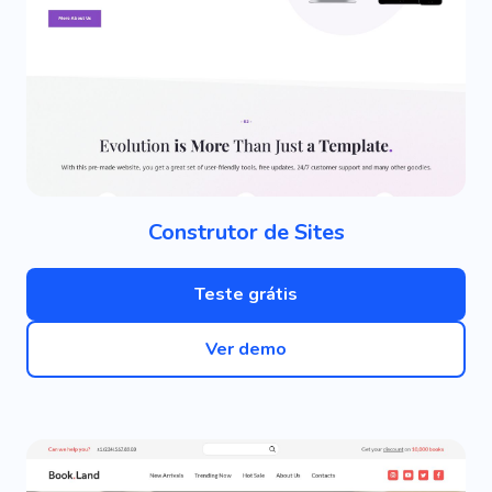
Construtor de Sites
Teste grátis
Ver demo