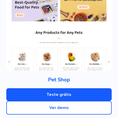
Pet Shop
Teste grátis
Ver demo