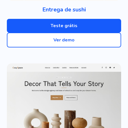
Entrega de sushi
Teste grátis
Ver demo