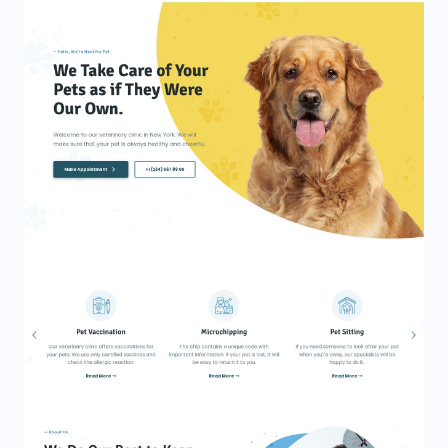
Sentado Durante a Noite
Visualizar
Contratar Babá
Segurança
Empresa
Noite
Brincalhão
Relaxar
Conveniência
Supervisão
Babá-governanta
Cuidar Das Coisas
Raças
Conselho
Spa
Transporte
Registro
Propriedade
Pontas
Hospedagem