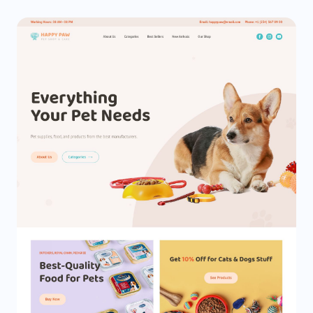
Família
Natureza
Proteção
Mergulhando
Produto
Brinquedo
Crescimento
Loja
Compras
Comércio Eletrônico
Loja On-line
Jogo
Vendas
Medicamento
Doença
Doença
Vacinação
Exame
Laboratório
Teste
Pílula
Cirurgia
Clínica
Ciência
Biologia
Patologia
Teto
Colóquio
Pessoal
Professor
Setor
Palestrante
Variedade
Avaliação
Pegar
Figura
Diretrizes