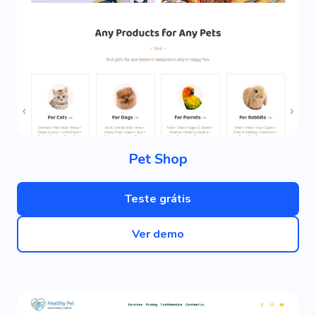
Humano
Nível
Missão
Observação
Original
Padrão
Lugar
Entrevista Primária
Educação
Papel Secundário
Lixo
Bem Equipado
Processo De Trabalho
Adulto
Azul
Incrível
Acessórios
Maravilhoso
Pet Shop
Nórdico
Tatuagem
Não Peludo
Selva
Tesouro
Incomum
Exótico
Colorido
Teste grátis
Extraordinário
Comprar
Prazer
Ver demo
Consultoria
Nutricionista
Casa De Hóspedes
Hostel
Pensão
Terapia
Recuperação
Creche
Babá