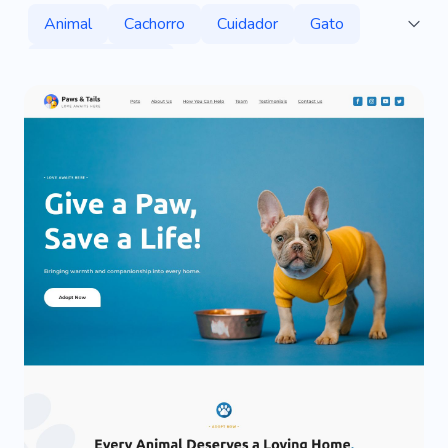
Animal
Cachorro
Cuidador
Gato
Loja De Animais
Entrega De Animais De Estimação
Veterinário
Pata
Passear Com Cachorro
Babá De Animais De Estimação
Abrigo
Canil
Labradores
Entrega De Comida
Animal De Estimação De Sangue Frio
Aparador
Rouco
Feliz
Pelagem
Comida
Produtos Para Gatos
Sangue Frio
Babá De Animais De Estimação
Réptil
Cobra
Serviços
Especialista
Hotel