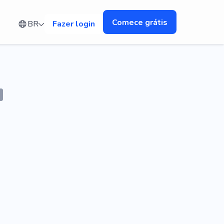
Comece grátis
BR
Fazer login