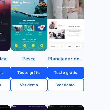
ical
Pesca
Planejador de casamento
is
Teste grátis
Teste grátis
o
Ver demo
Ver demo