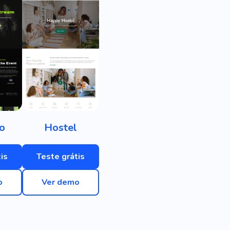
o
Hostel
is
Teste grátis
o
Ver demo