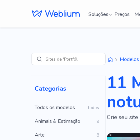
Soluções
Preços
Mo
Sites de 'Portfólio'
Modelos
Pesquisar
11 M
Categorias
not
Todos os modelos
todos
Crie seu sit
Animais & Estimação
9
Arte
8