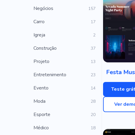
Negócios
157
Carro
17
Igreja
2
Construção
37
Projeto
13
Festa Mus
Entretenimento
23
Evento
14
Teste grát
Moda
28
Ver dem
Esporte
20
Médico
18