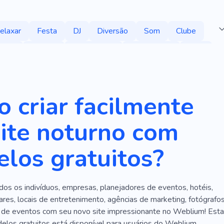
elaxar
Festa
DJ
Diversão
Som
Clube
Amor
Comida
Organização
Celebridade
Feliz
Reunir
Feriado
Tempo Com Amigos
e Solteiro
Despedida De Solteiro
 criar facilmente
e Solteira
Alegrar
Músico
Concerto
Cantor
ite noturno com
ompositor
Palestrante
Cantoria
los gratuitos?
manhã
Cultura
Brincalhão
Festival
Estágio
Comunidade
Alinhar
Alto
Prazer
os os indivíduos, empresas, planejadores de eventos, hotéis,
har
Misturador
Aulas De Música
ares, locais de entretenimento, agências de marketing, fotógrafos
ica
Instrumentos De Percussão
Canhão
Frio
de eventos com seu novo site impressionante no Weblium! Esta
elos gratuitos está disponível para usuários do Weblium,