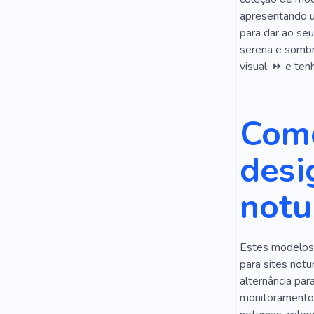
Ano Novo
apresentando um
para dar ao seu
Equipament
serena e sombr
Reserva
visual, ⏩ e ten
Banquete
Como
Construtor 
Antecipação
desi
Sala
Inv
notu
Guitarra
Grupo Music
Estes modelos 
Videoclipe
para sites notu
alternância par
Rádio
I
monitoramento d