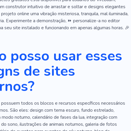
Horror
Espetáculo
Adesivo
Peixe
 construtor intuitivo de arrastar e soltar e designs elegantes
 projeto online uma vibração misteriosa, tranquila, mal iluminada,
o
Iluminação
Seguro
Pernoite
Pegar
ia. Experimente a demonstração, ⏩ personalize-a no editor
Experiência
Serviços
Recepção
Orçamento
ha seu site instalado e funcionando em apenas algumas horas. 🎉
Planejamento
Agência
Família
Pódio
 posso usar esses
De Pop-ups
Clarão
Ação
Agilidade
Airplay
Parabéns
Destino
Encontre O Tesouro
Fora
gns de sites
estigação
Escuro
Aniversário
Instrumento
rnos?
Artista
Ouvir
Lista De Reprodução
Grupo
al
Bater
Escola De Música
Estúdio De Música
possuem todos os blocos e recursos específicos necessários
Orquestra
Saxofone
Solfejo
Violino
rnos. São eles: design com tema escuro, fundo estrelado,
a modo noturno, calendário de fases da lua, integração com
nstrumentos Musicais Acústicos
Brilhante
o sono, ilustrações de animais noturnos, galeria de fotos