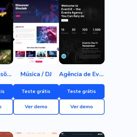
Sala de Missões
Música / DJ
Agência de Eventos
is
Teste grátis
Teste grátis
o
Ver demo
Ver demo