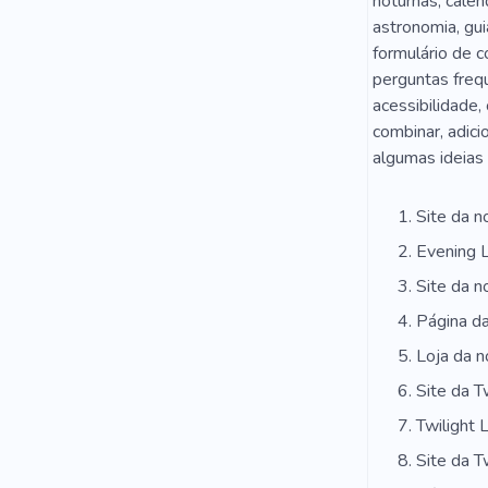
noturnas, calen
Fones De O
astronomia, gui
Instrumento
formulário de c
perguntas frequ
Equipamento
acessibilidade,
combinar, adicio
Arte Musica
algumas ideias 
Canções Fil
Site da n
Rítmica
Evening 
Série De TV
Site da n
Limpeza
Página da
Réptil
C
Loja da n
Site da T
Twilight 
Site da T