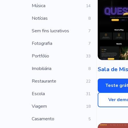
Música
14
Notícias
8
Sem fins lucrativos
7
Fotografia
7
Portfólio
33
Imobiliária
8
Restaurante
22
Teste grát
Escola
31
Ver dem
Viagem
18
Casamento
5