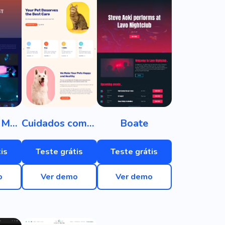
Festival de Música
Cuidados com animais de estimação
Boate
is
Teste grátis
Teste grátis
o
Ver demo
Ver demo