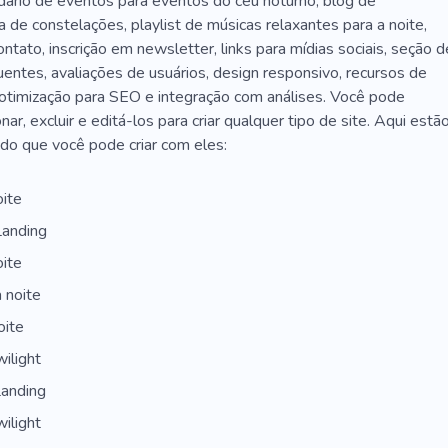
dário de eventos para eventos do céu noturno, blog de
uvido
Fones De Ouvido
Instrumentos Eletrônicos
a de constelações, playlist de músicas relaxantes para a noite,
s Étnicos
Música Leve
Negócio Da Música
ontato, inscrição em newsletter, links para mídias sociais, seção d
entes, avaliações de usuários, design responsivo, recursos de
 Musical
Loja De Música
Loja De Música
 otimização para SEO e integração com análises. Você pode
nar, excluir e editá-los para criar qualquer tipo de site. Aqui estã
l
Comédia Musical
Loja De Artigos Musicais
do que você pode criar com eles:
osóficas
Loja De Discos
Gravação
Reggae
oite
Escola De Rock
Trabalho De Palco
Noite
Mídia
Landing
Conferência
Treinamento
Encontro
Aluguel
oite
24 Horas Por Dia
Entretenimento Em Houston
Pub
 noite
onforto
Aconchegante
Hotel
oite
wilight
Landing
wilight