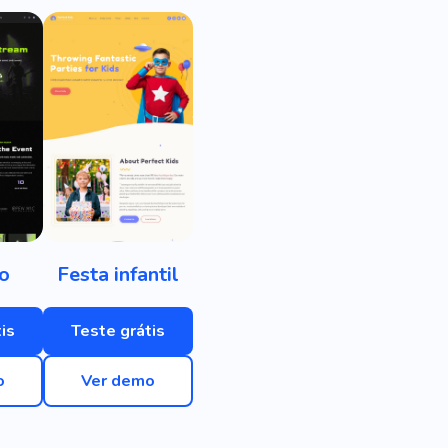
o
Festa infantil
is
Teste grátis
o
Ver demo