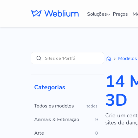
Soluções
Preços
Mo
Sites de 'Portfólio'
Modelos
Pesquisar
14 M
Categorias
3D
Todos os modelos
todos
Crie um cent
Animais & Estimação
9
sites de danç
Arte
8