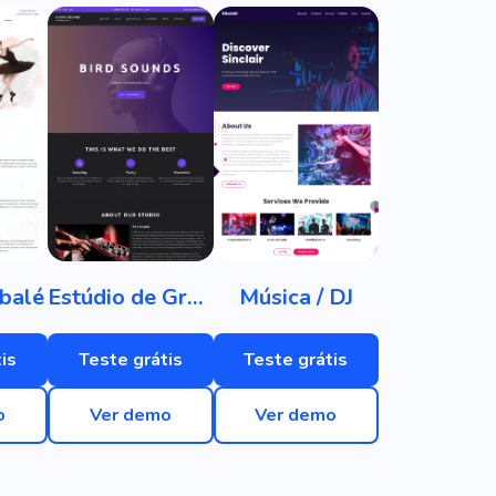
 balé
Estúdio de Gravação
Música / DJ
is
Teste grátis
Teste grátis
o
Ver demo
Ver demo