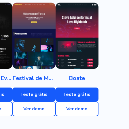
Agência de Eventos
Festival de Música
Boate
is
Teste grátis
Teste grátis
o
Ver demo
Ver demo