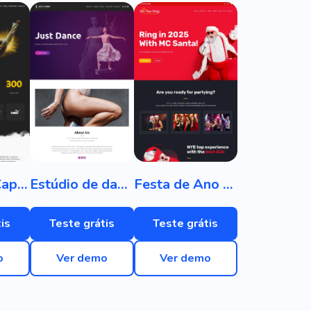
Escola de Capoeira
Estúdio de dança
Festa de Ano Novo
is
Teste grátis
Teste grátis
o
Ver demo
Ver demo