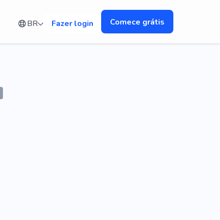
Comece grátis
BR
Fazer login