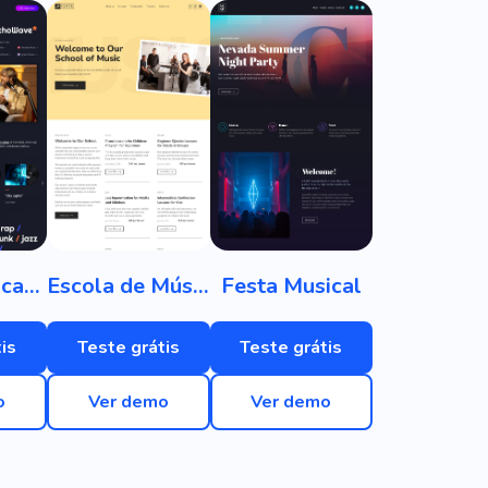
Rádio / Podcasts
Escola de Música
Festa Musical
is
Teste grátis
Teste grátis
o
Ver demo
Ver demo