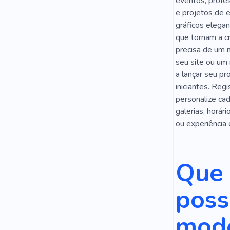
Aula De Mús
eventos, profes
e projetos de e
Misturador
gráficos elegan
que tornam a cr
Saxofone
precisa de um m
Celebridade
seu site ou um
a lançar seu pro
Ano Novo
iniciantes. Reg
personalize cad
Gravação
galerias, horár
Instrumento
ou experiência
Banda
N
Que 
Incrível
SEO
Si
poss
Gravador D
mode
Aprender M