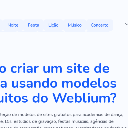
Noite
Festa
Lição
Músico
Concerto
Delírio
Amor
Diversão
Reunir
Feriado
Artista
Grupo Musical
Cantoria
Crianças
ompositor
Estúdio De Música
Teatro
Tango
 criar um site de
uvido
Hip-hop
Discoteca
Clube
Alegrar
a usando modelos
Palestrante
Aceno
Criativo
Empresa
Rádio
uitos do Weblium?
s Musicais
Solfejo
Violino
Sessão
s Étnicos
Música Clássica
Aulas Em Grupo
leção de modelos de sites gratuitos para academias de dança,
ock
Escola De Música
Aulas De Música
é, DJs, estúdios de gravação, festas musicais, agências de