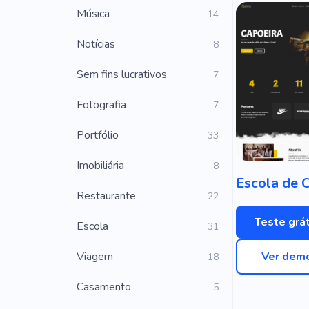
Música
14
Notícias
8
Sem fins lucrativos
7
Fotografia
7
Portfólio
33
Imobiliária
8
Restaurante
22
Teste grát
Escola
31
Viagem
Ver dem
18
Casamento
5