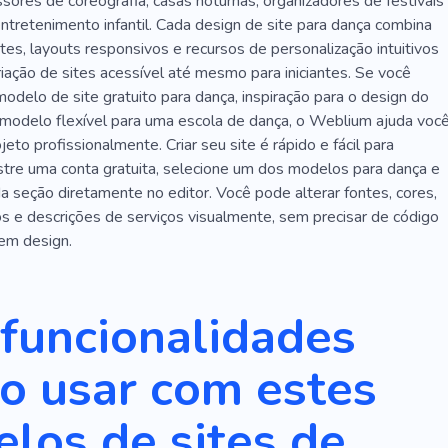
ica
Aula
Música Acústica
Bateria
sores de coreografia, casas noturnas, organizadores de festivais
ntretenimento infantil. Cada design de site para dança combina
Videoclipe
Ópera
Orquestra
Artes Cênicas
tes, layouts responsivos e recursos de personalização intuitivos
iação de sites acessível até mesmo para iniciantes. Se você
Compositor
Balé
Baixar Música
Adolescente
odelo de site gratuito para dança, inspiração para o design do
Alto
Feliz
Prazer
Diversão
Frio
 modelo flexível para uma escola de dança, o Weblium ajuda voc
jeto profissionalmente. Criar seu site é rápido e fácil para
Grupo
Coreografia
Organização
Jogo
istre uma conta gratuita, selecione um dos modelos para dança e
a seção diretamente no editor. Você pode alterar fontes, cores,
Instrumentos Musicais Acústicos
Fones De Ouvido
ios e descrições de serviços visualmente, sem precisar de código
s Eletrônicos
Arte Musical
Reggae
Cantor
 em design.
oite
Terra Do Amanhã
Cultura
Programação
funcionalidades
Ótimo
Popular
Exclusivo
Legal
Móvel
mples
Informativo
Corporativo
Comercial
o usar com estes
e Voz
Estudante
Piano
Jazz
Adulto
los de sites de
úsica
História Em Áudio
Educação