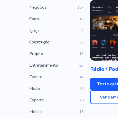
Negócios
157
Carro
17
Igreja
2
Construção
37
Projeto
13
Entretenimento
23
Evento
14
Teste grát
Moda
28
Ver dem
Esporte
20
Médico
18