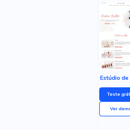
Estúdio de
Teste grát
Ver dem