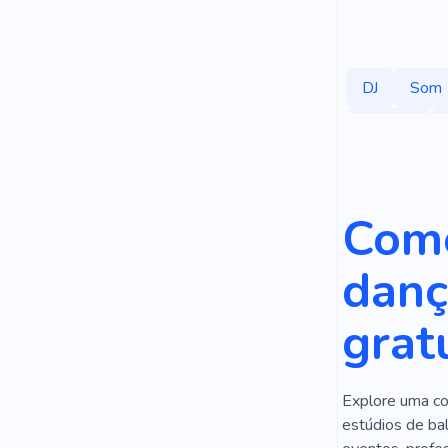
DJ
Som
Relaxar
Treinamento
Bater
C
Como
Fones De O
danç
Rítmica
grat
Instrumento
Instrumento
Explore uma co
Escola De R
estúdios de bal