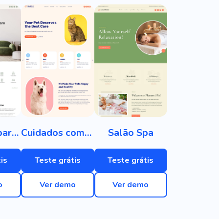
Utensílios para casa
Cuidados com animais de estimação
Salão Spa
is
Teste grátis
Teste grátis
o
Ver demo
Ver demo