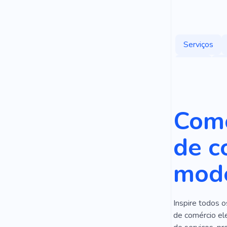
Serviços
Hotel
R
À Moda
Comodidade
Como
Estacionam
de c
Apartament
mode
Luxo
Al
Natureza
Inspire todos o
Consulta
de comércio ele