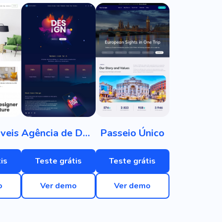
veis
Agência de Design
Passeio Único
is
Teste grátis
Teste grátis
o
Ver demo
Ver demo