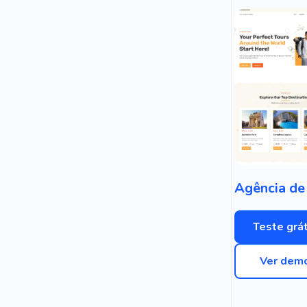
Teste grát
Ver dem