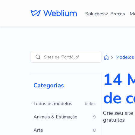
Soluções
Preços
Mo
Sites de 'Portfólio'
Modelos
Pesquisar
14 M
Categorias
de c
Todos os modelos
todos
Crie seu sit
Animais & Estimação
9
gratuitos.
Arte
8