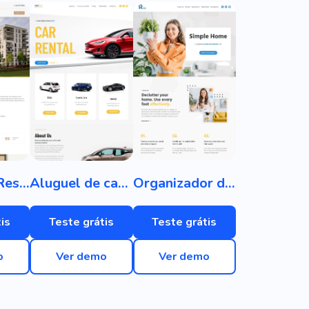
Complexo Residencial
Aluguel de carro
Organizador doméstico
is
Teste grátis
Teste grátis
o
Ver demo
Ver demo