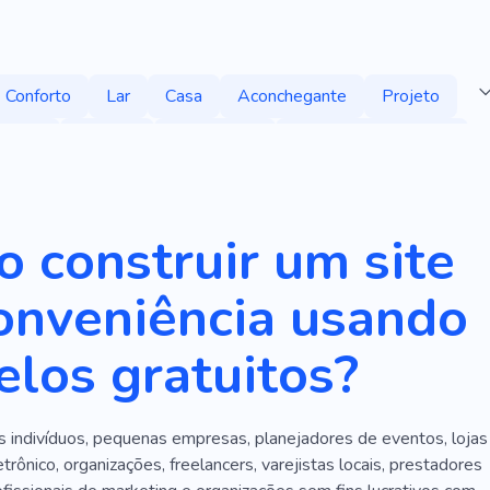
Conforto
Lar
Casa
Aconchegante
Projeto
elaxar
Estrada
Experiência
Design De Interiores
Mobília
Habitação
Instalações
Prazer
s
Escritório
Sala
Aluguel De Carro
Rápido
 construir um site
ento
Especialista
Criativo
Cadeiras
onveniência usando
o
Plano
Segurança
Vida Em Estilo Resort
los gratuitos?
uguel
Táxi
Companhias Aéreas
Feliz
Europa
Reparar
Simplicidade
Ar Condicionado
Equipe
s indivíduos, pequenas empresas, planejadores de eventos, lojas
Resfriamento
Temperatura
Comissário De Bordo
trônico, organizações, freelancers, varejistas locais, prestadores