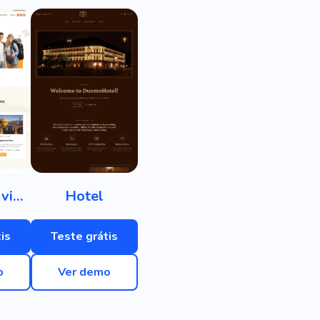
Agência de viagens
Hotel
is
Teste grátis
o
Ver demo