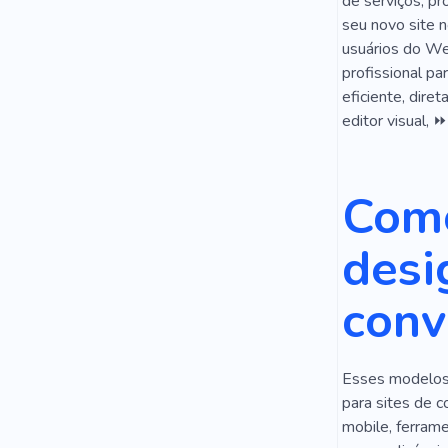
Quente
de serviços, pr
seu novo site 
Compartilha
usuários do We
profissional pa
Veículo
eficiente, dire
Material
editor visual, 
Lojas De M
Como
Jardim
E
Cavalgando
desi
Taxista
conv
Solução
Decoração
Esses modelos 
Tatuagem
para sites de c
mobile, ferram
Estilo De Vi