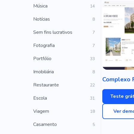
Música
14
Notícias
8
Sem fins lucrativos
7
Fotografia
7
Portfólio
33
Imobiliária
8
Restaurante
22
Teste grát
Escola
31
Viagem
Ver dem
18
Casamento
5