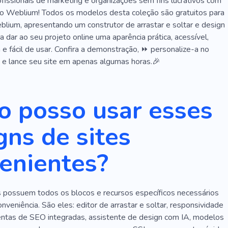
Manutenção
Aparelho
Eletrodomésticos
ofissionais de marketing e organizações sem fins lucrativos com
no Weblium! Todos os modelos desta coleção são gratuitos para
mento De Carro
Andar De
Motorista
Automóvel
blium, apresentando um construtor de arrastar e soltar e design
ra dar ao seu projeto online uma aparência prática, acessível,
Alugar
Funcional
Minimalismo
Alta Qualidade
ta e fácil de usar. Confira a demonstração, ⏩ personalize-a no
Definir
Móveis On-line
Móveis De Sala
Espaço
⏩ e lance seu site em apenas algumas horas.🎉
óveis Usados
Poltronas
Decoração De Casa
 posso usar esses
stacionamentos
Fitness
Território
Empresa
Caminho
Spa Automático
Iate
Voo
Frota
gns de sites
Serviço De Táxi
Motor
Efeito
Limpeza
enientes?
Eficiente
Lavanderia
Aspirador De Pó
Mesa
Ambiente
Exclusivo
Agência
Toldo
possuem todos os blocos e recursos específicos necessários
Turismo
Jornada
Aventura
Lazer
onveniência. São eles: editor de arrastar e soltar, responsividade
entas de SEO integradas, assistente de design com IA, modelos
da
Atividade
Geografia
País
Fora Do País