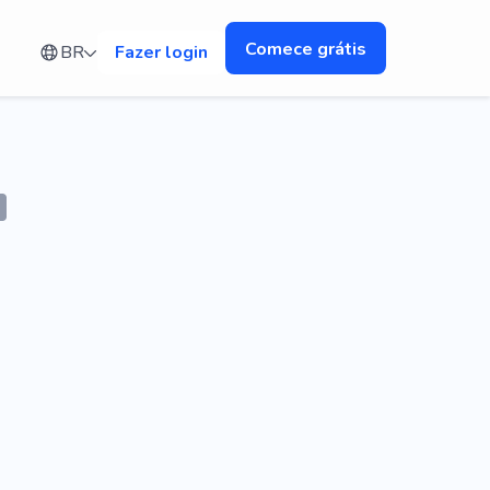
Comece grátis
BR
Fazer login