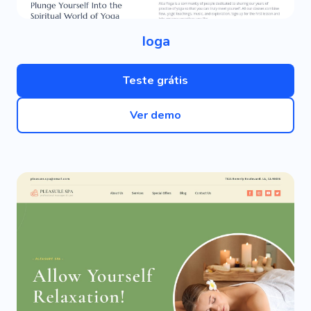
Ioga
Teste grátis
Ver demo