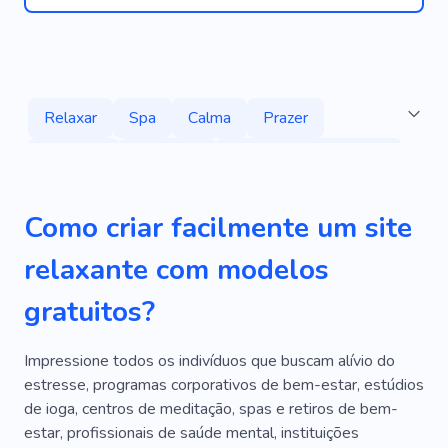
Relaxar
Spa
Calma
Prazer
Serviços
Exclusivo
Vida Em Estilo Resort
Terapia
Beleza
Corpo
Massagem
Como criar facilmente um site
Hotel
Recorrer
Natureza
Apresentar
relaxante com modelos
Aconchegante
Visualizar
Motel
gratuitos?
Apartamento
Reserva
Conforto
Feriado
Sala
Estética
Instalações
Impressione todos os indivíduos que buscam alívio do
estresse, programas corporativos de bem-estar, estúdios
Habitação
Convidados
de ioga, centros de meditação, spas e retiros de bem-
estar, profissionais de saúde mental, instituições
Cama E Café Da Manhã
Casa De Hóspedes