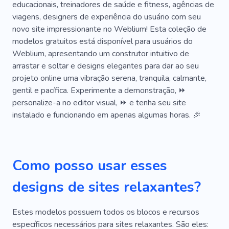
educacionais, treinadores de saúde e fitness, agências de
Hostel
Pensão
Óleos
Alma
viagens, designers de experiência do usuário com seu
novo site impressionante no Weblium! Esta coleção de
Cheiro
Reparação De Cabelo
Ioga
modelos gratuitos está disponível para usuários do
Weblium, apresentando um construtor intuitivo de
Banho
Fitness
Verde
Rejuvenescer
arrastar e soltar e designs elegantes para dar ao seu
Meditação
Sauna
Inventar
projeto online uma vibração serena, tranquila, calmante,
gentil e pacífica. Experimente a demonstração, ⏩
Extensões De Cílios
Manicure
Pedicure
personalize-a no editor visual, ⏩ e tenha seu site
instalado e funcionando em apenas algumas horas. 🎉
Depilação
Luxo
Comodidades
Conveniência
Botox
Creme
Máscara Facial
Enchimentos
Brilho
Como posso usar esses
Quente
Ar Condicionado
Escuro
designs de sites relaxantes?
Cosméticos
Esmalte Em Gel
Tatuagem
Estes modelos possuem todos os blocos e recursos
Salão
específicos necessários para sites relaxantes. São eles: