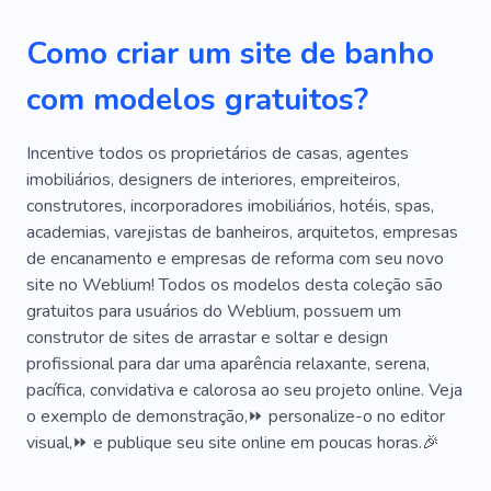
Limpar
Pele
Natureza
Cuidador
Como criar um site de banho
Corpo
Cuidados Com a Pele
Cosméticos
com modelos gratuitos?
Tatuagem
Organização
Festa
Sala
Feriado
Ar Condicionado
Garantia
Incentive todos os proprietários de casas, agentes
imobiliários, designers de interiores, empreiteiros,
Terapia
Relaxar
Calma
Relaxante
construtores, incorporadores imobiliários, hotéis, spas,
academias, varejistas de banheiros, arquitetos, empresas
Óleos
Cheiro
Restauração
de encanamento e empresas de reforma com seu novo
Massagem
Amor
Lar
Rápido
site no Weblium! Todos os modelos desta coleção são
gratuitos para usuários do Weblium, possuem um
Spa Automático
Alta Qualidade
construtor de sites de arrastar e soltar e design
profissional para dar uma aparência relaxante, serena,
Especialista
Equipamento
pacífica, convidativa e calorosa ao seu projeto online. Veja
Limpeza Química
Lavagem a Seco
o exemplo de demonstração,⏩ personalize-o no editor
visual,⏩ e publique seu site online em poucas horas.🎉
Manutenção
Água
Banheiro
Cozinha