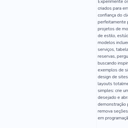
À Moda
Experimente os
criados para e
Vestir
C
confiança do cl
perfeitamente 
Caspa
E
projetos de mo
Não Peludo
de estilo, est
modelos incluem
Batom
serviços, tabel
reservas, perg
Botox
M
buscando inspir
Estilo De Vi
exemplos de si
design de site
Na Moda
layouts totalme
simples: crie u
Sobrancelha
desejado e abra
Cerimônia
demonstração pe
remova seções, 
Diversão
em programação
Namorado