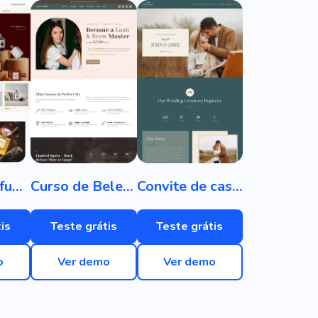
Loja de perfumes
Curso de Beleza
Convite de casamento
is
Teste grátis
Teste grátis
o
Ver demo
Ver demo