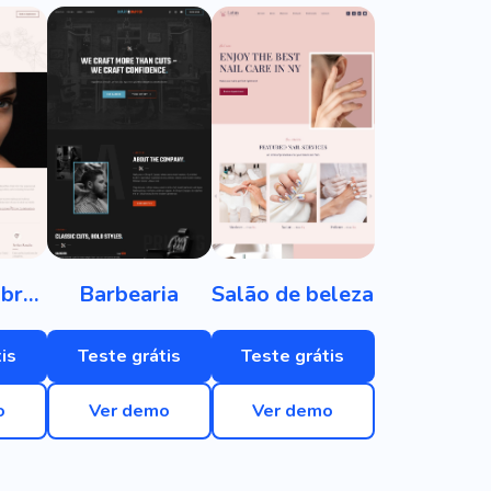
Barra de sobrancelha
Barbearia
Salão de beleza
is
Teste grátis
Teste grátis
o
Ver demo
Ver demo