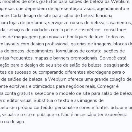
Roupas
Comprar
Noiva
Feriado
Convite
 modelos de sites gratuitos para salões de beleza da Weblium,
mpresas que dependem de apresentação visual, agendamento e
artório
Coleção
Bege
Vestidos De Noiva
iente. Cada design de site para salão de beleza funciona
para lojas de perfumes, serviços e cursos de beleza, casamentos,
specialista
Cuidador
Reparação De Cabelo
da, serviços de cuidados com a pele e cosméticos, consultores
Tatuagem De Sobrancelha
Cosmetologista
údios de maquiagem para noivas e boutiques de luxo. Todos os
 layouts com design profissional, galerias de imagens, blocos d
Xampus
Escuro
Spa
Esmalte Em Gel
Unhas
as de preços, depoimentos, formulários de contato, seções de
untas frequentes, mapas e banners promocionais. Se você está
assagem
Terapia
Enchimentos
Exclusivo
ação para o design do seu site de salão de beleza, pesquisando
da
Alta Qualidade
Marca
Produto
Presente
tes de sucesso ou comparando diferentes abordagens para o
s de salões de beleza, a Weblium oferece uma grande coleção de
Foto
Estúdio
Pessoal
Comércio Eletrônico
nte editáveis ​​e otimizados para negócios reais. Começar é
ma conta gratuita, selecione o modelo de site para salão de belez
s
Laminação
Cosmetologia
Noivo
Anel
 o editor visual. Substitua o texto e as imagens de
Conforto
Código De Vestimenta
Casado
lo seu próprio conteúdo, personalize cores e fontes, adicione o
visualize o site e publique-o. Não é necessário ter experiência
Marido
Bolo De Casamento
Decoração
 ou design.
Namorada
Olhar
Joia
Rosa
Ouro