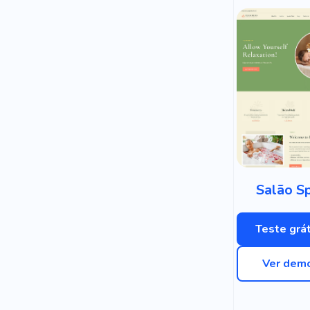
Salão S
Teste grát
Ver dem