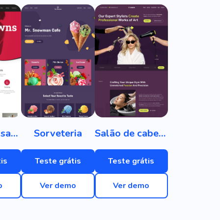
Salão de casamento
Sorveteria
Salão de cabeleireiro
is
Teste grátis
Teste grátis
o
Ver demo
Ver demo