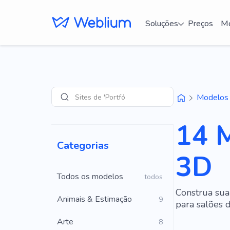
Soluções
Preços
Mo
Sites de 'Portfólio'
Modelos
Pesquisar
14 M
Categorias
3D
Todos os modelos
todos
Construa sua
Animais & Estimação
9
para salões d
Arte
8