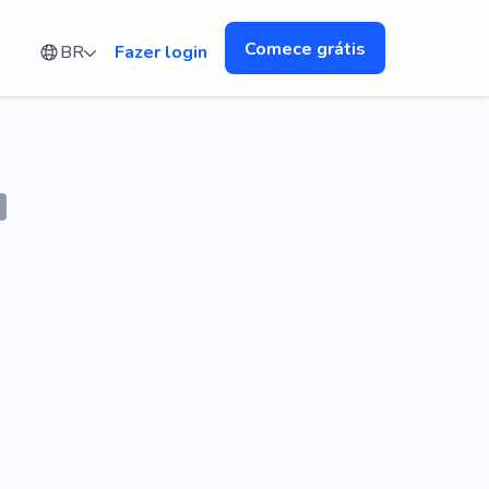
Comece grátis
BR
Fazer login