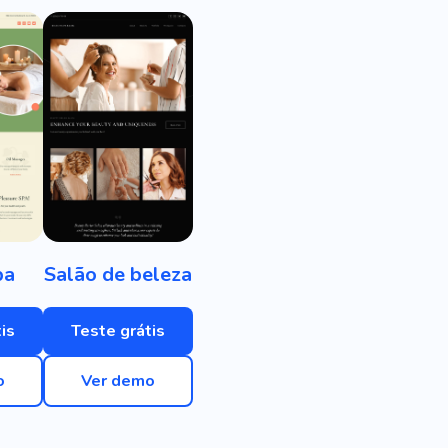
pa
Salão de beleza
is
Teste grátis
o
Ver demo