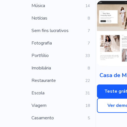
Música
14
Notícias
8
Sem fins lucrativos
7
Fotografia
7
Portfólio
33
Imobiliária
8
Casa de 
Restaurante
22
Teste grát
Escola
31
Viagem
Ver dem
18
Casamento
5