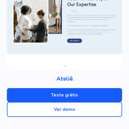
Ateliê
Teste grátis
Ver demo