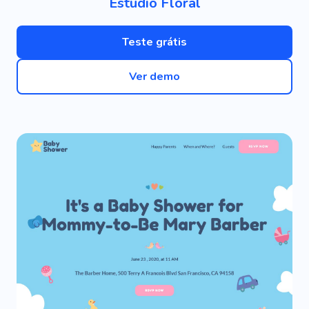
Estúdio Floral
Teste grátis
Ver demo