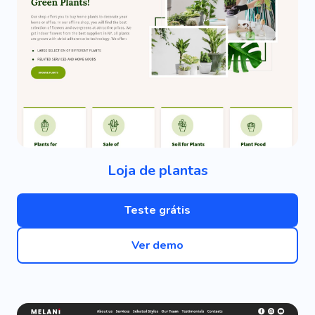
Loja de plantas
Teste grátis
Ver demo