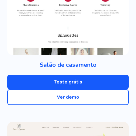
Salão de casamento
Teste grátis
Ver demo