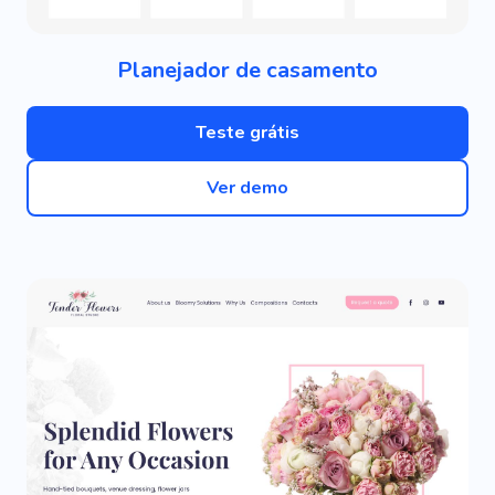
Planejador de casamento
Teste grátis
Ver demo