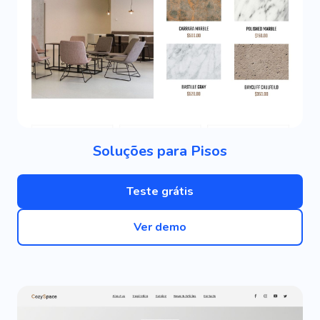
Soluções para Pisos
Teste grátis
Ver demo