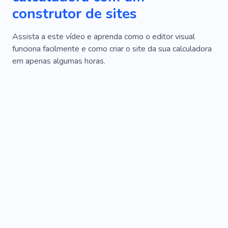
construtor de sites
Ornamento
Inovação
Transação
Assistente
Comece
Compensação
Assista a este vídeo e aprenda como o editor visual
funciona facilmente e como criar o site da sua calculadora
Trabalho Rápido
Fundação
Gerador
em apenas algumas horas.
Informativo
Liderança
Sistemas De Energia
E-mail
Análise De Mercado
Política
Macio
Previsão
Patrocinador
Registro
Sucesso
Pensão
Solução
Visa
Efeito