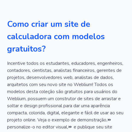
Planejamento
Comércio Eletrônico
Serviços
Financiar
Investimento
Como criar um site de
Gerenciamento
Imposto
Salário
calculadora com modelos
Análise
Contabilidade
Documentação
gratuitos?
Consulta
Ortodontista
Direitos Autorais
Figma
Rádio
Centenas
Incentive todos os estudantes, educadores, engenheiros,
contadores, cientistas, analistas financeiros, gerentes de
Papel Principal
Prático
Equipamento
projetos, desenvolvedores web, analistas de dados,
arquitetos com seu novo site no Weblium! Todos os
Rango
Lados
Status
Folheto
modelos desta coleção são gratuitos para usuários do
Caso
Canal
Cliente
Experiência
Weblium, possuem um construtor de sites de arrastar e
soltar e design profissional para dar uma aparência
Porcaria
Revisão
Rápido
Procurar
compacta, colorida, digital, elegante e fácil de usar ao seu
projeto online. Veja o exemplo de demonstração,⏩
Mesa
Limpeza
Afinação
Banco
personalize-o no editor visual,⏩ e publique seu site