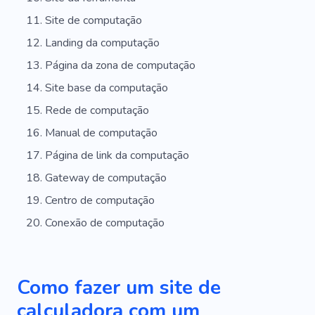
Acompanhar
Poda De Árvores
Site de computação
Landing da computação
Guirlandas
Controlar
Foto
Página da zona de computação
Escolta De Segurança
Transformação
Site base da computação
Experiência
Produto
Juramento
Rede de computação
Promoção
Folha De Pagamento
Manual de computação
Página de link da computação
Relatório
Consultoria
Dinheiro
Gateway de computação
Vendas
Expectativa
Tempo Parcial
Centro de computação
Acessível
Celebração
Casado
Conexão de computação
Decoração
Decoração
Agência
Família
Construtor De Pop-ups
Encontrar
Como fazer um site de
Primeiro Passo
Flexível
Flor
calculadora com um