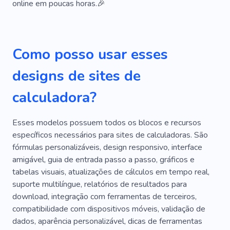
Editor
Pessoal
Fornecedor
online em poucas horas.🎉
Organização
Festa
Aluguel
Mel
Decoração Personalizada
Alterações
Como posso usar esses
Astrologia
DJ
Papelada
Resultado
designs de sites de
Economia
Relatórios
Comprar
Pagar
calculadora?
Serviços Profissionais
Rubi
Acionar
Esses modelos possuem todos os blocos e recursos
Informação
Instruções
Semente
específicos necessários para sites de calculadoras. São
Discussão
Off-line
Estratégia
fórmulas personalizáveis, design responsivo, interface
amigável, guia de entrada passo a passo, gráficos e
Segurança
Treinamento
tabelas visuais, atualizações de cálculos em tempo real,
suporte multilíngue, relatórios de resultados para
Desenvolvimento Web
Aniversário
download, integração com ferramentas de terceiros,
Desempenho
Despedida De Solteiro
compatibilidade com dispositivos móveis, validação de
dados, aparência personalizável, dicas de ferramentas
Alegrar
Sala
Fogos De Artifício
Brilho