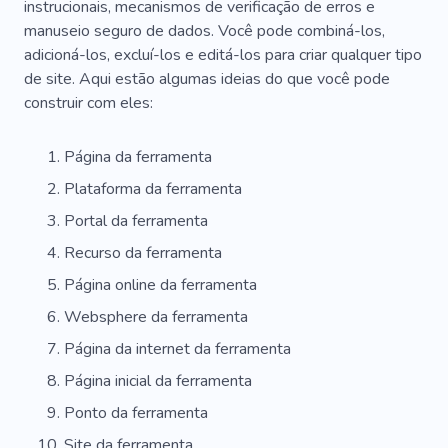
instrucionais, mecanismos de verificação de erros e
manuseio seguro de dados. Você pode combiná-los,
Feriado
Palmas
Estádio
Recepção
adicioná-los, excluí-los e editá-los para criar qualquer tipo
Academia
Acidente
Acessórios
de site. Aqui estão algumas ideias do que você pode
construir com eles:
Banquete
Vender
Noiva
Certificado
Relógio
Contato
Recipientes
Página da ferramenta
Plataforma da ferramenta
Pedido Personalizado
Digerir
Desenho
Portal da ferramenta
Escapar
Acessórios
Folheto
Quadros
Recurso da ferramenta
Tempo Total
Contenção
Inventário
Página online da ferramenta
Lavanderia
Forno
Correio
Perfeito
Websphere da ferramenta
Página da internet da ferramenta
Pedido Pessoal
Poligrafia
Educação
Página inicial da ferramenta
Rota
Lixar
Classificação
Sprays
Ponto da ferramenta
Papelaria
Cerimônia Do Chá Para Grupos
Site da ferramenta