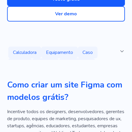
Ver demo
Calculadora
Equipamento
Caso
Rápido
Financiar
Investimento
Gerenciamento
Imposto
Salário
Como criar um site Figma com
Análise
Contabilidade
Documentação
modelos grátis?
Consulta
Relatórios
Ortodontista
Comprar
Direitos Autorais
Rádio
Incentive todos os designers, desenvolvedores, gerentes
de produto, equipes de marketing, pesquisadores de ux,
Centenas
Papel Principal
Pagar
startups, agências, educadores, estudantes, empresas