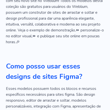
com seu novo site no Weblium! Todos os modelos desta
Prático
Serviços Profissionais
Rango
coleção são gratuitos para usuários do Weblium,
Rubi
Lados
Status
Livros
Acionar
possuem um construtor de sites de arrastar e soltar e
design profissional para dar uma aparência elegante,
Trabalhar
Folheto
Canal
Cliente
intuitiva, versátil, colaborativa e moderna ao seu projeto
online. Veja o exemplo de demonstração,⏩ personalize-o
Experiência
Informação
Instruções
no editor visual,⏩ e publique seu site online em poucas
Porcaria
Revisão
Gravação
Procurar
horas.🎉
Semente
Mesa
Limpeza
Afinação
Banco
Catálogo
Discussão
Editor
Como posso usar esses
Off-line
Pessoal
Fornecedor
Serviços
designs de sites Figma?
Promoção
Folha De Pagamento
Esses modelos possuem todos os blocos e recursos
Relatório
Economia
Vendas
específicos necessários para sites figma. São design
responsivo, editor de arrastar e soltar, modelos
Expectativa
Tempo Parcial
personalizáveis, integração com Figma, apresentação de