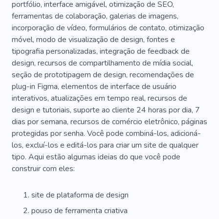
Comércio Eletrônico
Acessível
Estratégia
portfólio, interface amigável, otimização de SEO,
ferramentas de colaboração, galerias de imagens,
Planejamento
Inovação
Transação
incorporação de vídeo, formulários de contato, otimização
móvel, modo de visualização de design, fontes e
Comece
Astrologia
Trabalho Rápido
tipografia personalizadas, integração de feedback de
Fundação
Gerador
Informativo
design, recursos de compartilhamento de mídia social,
seção de prototipagem de design, recomendações de
Liderança
Sistemas De Energia
plug-in Figma, elementos de interface de usuário
interativos, atualizações em tempo real, recursos de
Segurança
E-mail
Análise De Mercado
design e tutoriais, suporte ao cliente 24 horas por dia, 7
Política
Macio
Previsão
Patrocinador
dias por semana, recursos de comércio eletrônico, páginas
protegidas por senha. Você pode combiná-los, adicioná-
los, excluí-los e editá-los para criar um site de qualquer
tipo. Aqui estão algumas ideias do que você pode
construir com eles:
site de plataforma de design
pouso de ferramenta criativa