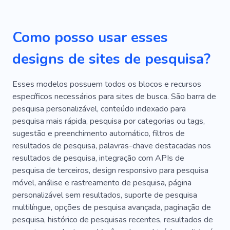
Marketing
Vendas
Candidatos Qualificados
Recursos Humanos
Como posso usar esses
Estratégia
Resultado
Serviços
Papel
designs de sites de pesquisa?
Experiência De Trabalho
Financiar
Esses modelos possuem todos os blocos e recursos
Investimento
Folha De Pagamento
específicos necessários para sites de busca. São barra de
Imposto
Consulta
Comprar
Figma
pesquisa personalizável, conteúdo indexado para
pesquisa mais rápida, pesquisa por categorias ou tags,
Pagar
Equipamento
Rubi
Acionar
sugestão e preenchimento automático, filtros de
resultados de pesquisa, palavras-chave destacadas nos
Caso
Comércio Eletrônico
Informação
resultados de pesquisa, integração com APIs de
Instruções
Rápido
Semente
Banco
pesquisa de terceiros, design responsivo para pesquisa
móvel, análise e rastreamento de pesquisa, página
Discussão
Off-line
Ofertas De Emprego
personalizável sem resultados, suporte de pesquisa
multilíngue, opções de pesquisa avançada, paginação de
Segurança
Planejamento
Empresa
pesquisa, histórico de pesquisas recentes, resultados de