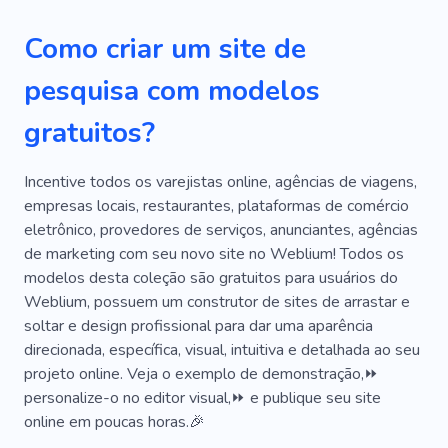
Revisão
Livros
Gerenciamento
Como criar um site de
Candidato
Funcionário
Estágio
pesquisa com modelos
Seleção De Pessoal
Aquisição De Talentos
gratuitos?
Análise
Calculadora
Contabilidade
Documentação
Ortodontista
Incentive todos os varejistas online, agências de viagens,
empresas locais, restaurantes, plataformas de comércio
Direitos Autorais
Rádio
Centenas
eletrônico, provedores de serviços, anunciantes, agências
de marketing com seu novo site no Weblium! Todos os
Papel Principal
Prático
Rango
Lados
modelos desta coleção são gratuitos para usuários do
Status
Folheto
Canal
Cliente
Weblium, possuem um construtor de sites de arrastar e
soltar e design profissional para dar uma aparência
Experiência
Porcaria
Gravação
Mesa
direcionada, específica, visual, intuitiva e detalhada ao seu
projeto online. Veja o exemplo de demonstração,⏩
Limpeza
Afinação
Catálogo
personalize-o no editor visual,⏩ e publique seu site
Ocupação
Desenvolvimento Web
online em poucas horas.🎉