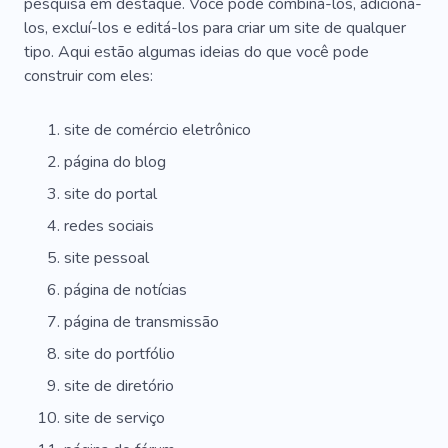
Plataforma
Abertura
Profissão
pesquisa em destaque. Você pode combiná-los, adicioná-
los, excluí-los e editá-los para criar um site de qualquer
Aluguer Permanente
Pessoal
tipo. Aqui estão algumas ideias do que você pode
construir com eles:
Experiência
Promoção
Blog
Retomar
Fotoshop
Escrivão
Diploma
Relatório
site de comércio eletrônico
página do blog
Economia
Consultoria
Dinheiro
site do portal
Relatórios
Expectativa
Tempo Parcial
redes sociais
Serviços Profissionais
Acessível
site pessoal
Fornecedor
Parceiro
Cooperação
página de notícias
página de transmissão
Compensação
Sucesso
Pensão
site do portfólio
Carreira
Informativo
Solução
Visa
site de diretório
site de serviço