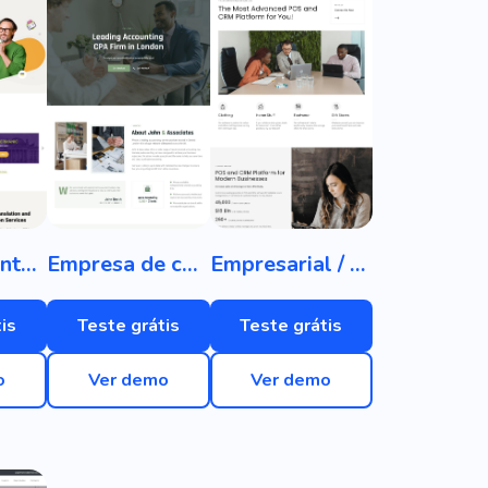
Departamento de Tradução
Empresa de contabilidade
Empresarial / Corporativo
is
Teste grátis
Teste grátis
o
Ver demo
Ver demo