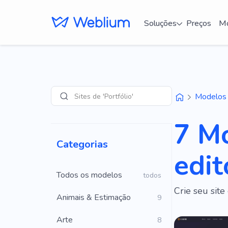
Soluções
Preços
Mo
Sites de 'Portfólio'
Modelos
Pesquisar
7 Mo
Categorias
edit
Todos os modelos
todos
Crie seu sit
Animais & Estimação
9
Arte
8