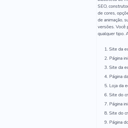
SEO, construto
de cores, opçõe
de animação, su
versões. Você p
qualquer tipo. 
Site da e
Página ini
Site da e
Página da
Loja da e
Site do c
Página ini
Site do c
Página do