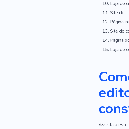
Loja do c
Site do c
Página in
Site do c
Página d
Loja do 
Como
edit
cons
Assista a este 