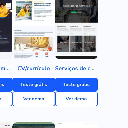
Agência de marketing de conteúdo
CV/currículo
Serviços de contabilidade
is
Teste grátis
Teste grátis
o
Ver demo
Ver demo