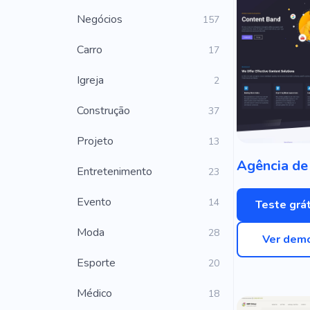
Negócios
157
Carro
17
Igreja
2
Construção
37
Projeto
13
Entretenimento
23
Evento
14
Teste grát
Moda
28
Ver dem
Esporte
20
Médico
18