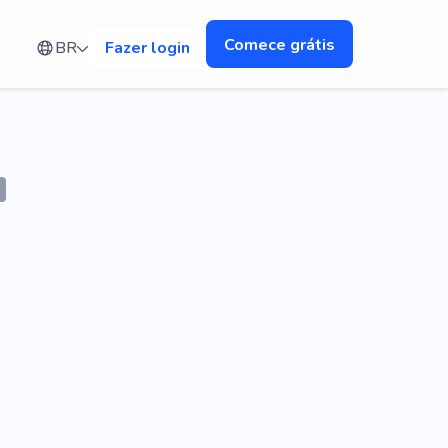
Comece grátis
BR
Fazer login