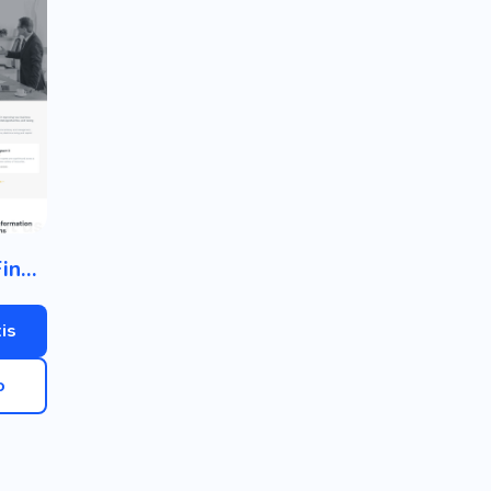
Consultor Financeiro
is
o