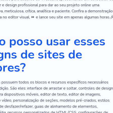
Banco
Discussão
Off-line
Direitos Autorais
ar e design profissional para dar ao seu projeto online uma
va, meticulosa, crítica, analítica e paciente. Confira a demonstração
ormativo
Contente
Marketing
Agência
 no editor visual, ⏩ e lance seu site em apenas algumas horas.
statísticas
Experiência
Papel
agamento
Relatório
Economia
Consultoria
 posso usar esses
Vendas
Relatórios
Expectativa
Tempo Parcial
gns de sites de
fissionais
Acessível
Fornecedor
ores?
pido
Sucesso
Pensão
Solução
Planejamento
Visa
possuem todos os blocos e recursos específicos necessários
dição. São eles: interface de arrastar e soltar, controles de design
a dispositivos móveis, editor de texto, editor de imagens,
 vídeo, personalização de seções, modelos pré-criados, estilos
de desfazer/refazer, guias de alinhamento de elementos,
mídia, recursos personalizados de HTML/CSS, configurações de