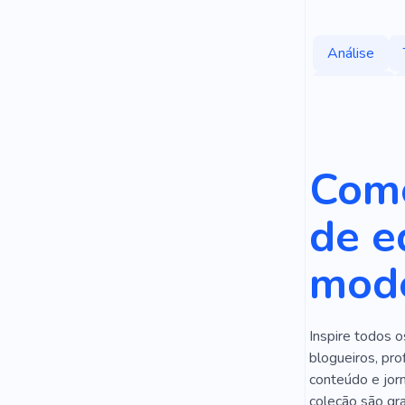
Análise
Serviços
Contabilida
Direitos Aut
Como
Rango
L
de e
Cliente
mode
Limpeza
Resultado
Inspire todos o
Figma
P
blogueiros, pro
Comércio El
conteúdo e jor
coleção são gr