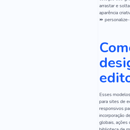
Semente
arrastar e solt
aparência criati
Blog
Inf
⏩ personalize-a
Ensaio
E
Folha De P
Como
Dinheiro
desi
Serviços Pro
edit
Trabalho Rá
Segurança
Esses modelos 
para sites de e
responsivos par
incorporação de
globais, ações 
biblioteca de 