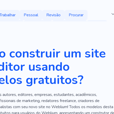
Trabalhar
Pessoal
Revisão
Procurar
Estratégia
Calculadora
Gerenciamento
Salário
de
Documentação
Consulta
Ortodontista
orais
Rádio
Centenas
Papel Principal
Prático
 construir um site
ados
Status
Livros
Folheto
Canal
ditor usando
Experiência
Porcaria
Gravação
Mesa
los gratuitos?
Afinação
Catálogo
Especialista
Promoção
Financiar
Investimento
Imposto
Comprar
s autores, editores, empresas, estudantes, acadêmicos,
agar
Equipamento
Rubi
Acionar
Caso
fissionais de marketing, redatores freelance, criadores de
etrônico
Informação
Instruções
Rápido
nalistas com seu novo site no Weblium! Todos os modelos desta
atuitos para usuários do Weblium, apresentando um construtor d