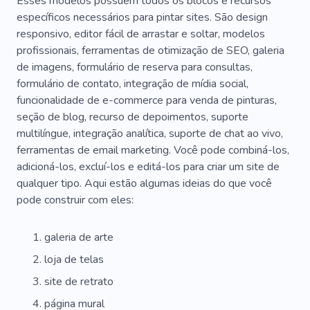
Esses modelos possuem todos os blocos e recursos
específicos necessários para pintar sites. São design
Alta Qualidade
Equipamento
Eletricista
responsivo, editor fácil de arrastar e soltar, modelos
Consulta
Arte
Conserto De Telefone
profissionais, ferramentas de otimização de SEO, galeria
de imagens, formulário de reserva para consultas,
Cuidador
Pessoal
Boticário
Corpo
formulário de contato, integração de mídia social,
funcionalidade de e-commerce para venda de pinturas,
Plástico De Contorno
Creme
seção de blog, recurso de depoimentos, suporte
Máscara Facial
Vitaminas
Pílula
Preto
multilíngue, integração analítica, suporte de chat ao vivo,
ferramentas de email marketing. Você pode combiná-los,
Caixa De Cosméticos
Goma-laca
Garotas
adicioná-los, excluí-los e editá-los para criar um site de
qualquer tipo. Aqui estão algumas ideias do que você
Cabelo
Olhos
Pintar
Hena
pode construir com eles:
Tatuagem De Sobrancelha
Barbeiro
galeria de arte
Tom De Pele
Não Peludo
Manicure
loja de telas
Pedicure
Gellak
Bege
site de retrato
Cuidados Com O Cabelo
Trança De Cabelo
página mural