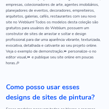
empresas, colecionadores de arte, agentes imobiliários,
Trabalhar
Cosméticos
Esmalte Em Gel
planejadores de eventos, decoradores, empreiteiros,
arquitetos, galerias, cafés, restaurantes com seu novo
Depilação De Sobrancelha
site no Weblium! Todos os modelos desta coleção são
Extensões De Cílios
Microblading
gratuitos para usuários do Weblium, possuem um
construtor de sites de arrastar e soltar e design
Depilação
Vermelho
Envernizamento
profissional para dar uma aparência vibrante, texturizada,
evocativa, detalhada e cativante ao seu projeto online.
Colorido
Grafite
Foto
Vanguarda
Veja o exemplo de demonstração,⏩ personalize-o no
Professor
Oficina
Ilustração
editor visual,⏩ e publique seu site online em poucas
horas.🎉
Ilustrador
Autoexpressão
Emoções
Lar
Limpeza
Material
Laminação
Como posso usar esses
Carpintaria
Portas
Caravaggio
designs de sites de pintura?
Esculturas
Antigo
Barroco
Exclusivo
Coleção
Herança
Experiência