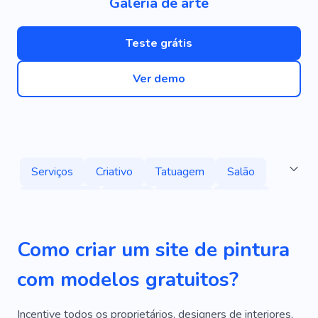
Galeria de arte
Teste grátis
Ver demo
Serviços
Criativo
Tatuagem
Salão
Especialista
Pintor
Mestre
Beleza
Cosmetologista
Batom
Inventar
Cor
Como criar um site de pintura
Relaxar
Galeria
Exposição
Desenho
com modelos gratuitos?
Talento
Artista
Cereja
Destaques
Obra De Arte
Obra De Arte
Reparar
Incentive todos os proprietários, designers de interiores,