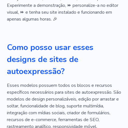
Experimente a demonstração, ⏩ personalize-a no editor
On-line
Artista
Ilustrador
Tatuagem
visual, ⏩ e tenha seu site instalado e funcionando em
Empresa De Consultoria
Tutor
Terapia
apenas algumas horas. 🎉
Bem-estar
Equilíbrio
Apoiar
Crescimento
Estilo De Vida
Organização
Como posso usar esses
Estudante
Atuando
Exclusivo
designs de sites de
Artes Cênicas
Desenho
Pintura
autoexpressão?
Professor
Esboço
Lição
Esses modelos possuem todos os blocos e recursos
Designer Gráfico
Galeria
Talento
específicos necessários para sites de autoexpressão. São
Cereja
Ilustração
Pintor
Destaques
modelos de design personalizáveis, edição por arrastar e
soltar, funcionalidade de blog, suporte multimídia,
Obra De Arte
Obra De Arte
Vanguarda
integração com mídias sociais, criador de formulários,
recursos de e-commerce, ferramentas de SEO,
Borgonha
Jogo
Gellak
Grafite
rastreamento analítico, responsividade móvel,