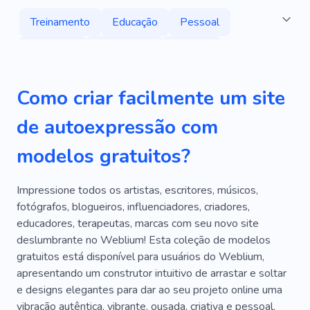
Treinamento
Educação
Pessoal
Emoções
Informativo
Criativo
Psicologia
Psicoterapeuta
Como criar facilmente um site
Treinador De Vida
Treinamento
Treinador
de autoexpressão com
Consulta
Consultoria
Contente
Digital
modelos gratuitos?
Ensino
Terapeuta
Meditação
Saúde Mental
Motivação
Impressione todos os artistas, escritores, músicos,
fotógrafos, blogueiros, influenciadores, criadores,
Autodesenvolvimento
Transformação
educadores, terapeutas, marcas com seu novo site
deslumbrante no Weblium! Esta coleção de modelos
Empoderamento
Intuitivo
Estratégia
gratuitos está disponível para usuários do Weblium,
Instrutor
Comunidade
Aprendizado
apresentando um construtor intuitivo de arrastar e soltar
e designs elegantes para dar ao seu projeto online uma
Conhecimento
Webinário
Subscrição
vibração autêntica, vibrante, ousada, criativa e pessoal.