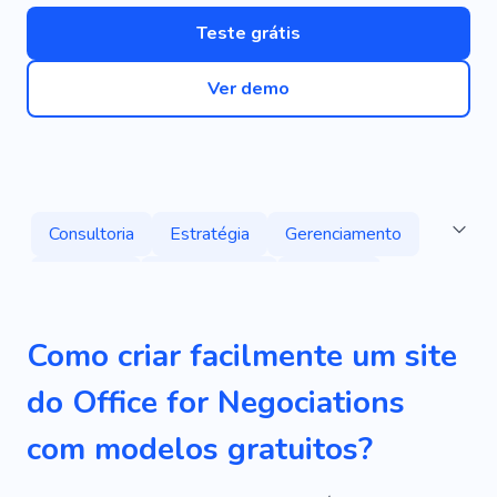
Teste grátis
Ver demo
Consultoria
Estratégia
Gerenciamento
Economia
Investimento
Bandeira
Aluguel
Empresa De Consultoria
Família
Como criar facilmente um site
Sistemas De Energia
Reformas
Análise
do Office for Negociations
Impulsionar
Consultor
Sala De Negócios
com modelos gratuitos?
Funcionários
Funcionário
Investidor