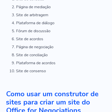
Marketing
Análise De Mercado
Página de mediação
Site de arbitragem
Investigador Particular
Plataforma de diálogo
Gerenciamento De Projetos
Fórum de discussão
Oficial De Proteção
Site de acordos
Página de negociação
Site de conciliação
Plataforma de acordos
Site de consenso
Como usar um construtor de
sites para criar um site do
Office for Negociations