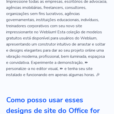
Escritório
Mundo Dos Negócios
Impressione todas as empresas, escritórios de advocacia,
agências imobiliárias, freelancers, consultores,
Reunião De Negócios
Suporte Empresarial
organizações sem fins lucrativos, agências
governamentais, instituições educacionais, indivíduos,
Negociação
Trabalhar
treinadores corporativos com seu novo site
Espaços De Coworking
impressionante no Weblium! Esta coleção de modelos
gratuitos está disponível para usuários do Weblium,
Serviços Profissionais
Sucesso
Liderança
apresentando um construtor intuitivo de arrastar e soltar
e designs elegantes para dar ao seu projeto online uma
Consulta
Financiar
Astrologia
vibração moderna, profissional, bem iluminada, espaçosa
Titular Do Cartão De Visita
Expectativa
e convidativa. Experimente a demonstração, ⏩
personalize-a no editor visual, ⏩ e tenha seu site
Estratificação
Crescimento
Previsão
instalado e funcionando em apenas algumas horas. 🎉
Trimestre De Negócios
Empresário
Empreendedorismo
Franquia
Como posso usar esses
Aumentar O Lucro
Rentável
designs de site do Office for
Especialista Em Renovação
Salvando