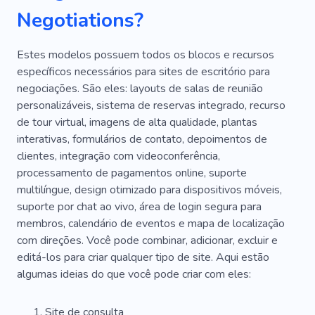
Negotiations?
Procure Investidores
Sites Para Negócios
Treinamento De Pessoal
Disciplina
Estes modelos possuem todos os blocos e recursos
específicos necessários para sites de escritório para
Centro De Escritórios
Conferência
Espaço
negociações. São eles: layouts de salas de reunião
personalizáveis, sistema de reservas integrado, recurso
Comece
Instalações De Aluguel
de tour virtual, imagens de alta qualidade, plantas
Escritório Coletivo
Coworking
interativas, formulários de contato, depoimentos de
clientes, integração com videoconferência,
Colega De Trabalho
Instalações Para Alugar
processamento de pagamentos online, suporte
multilíngue, design otimizado para dispositivos móveis,
Centro
Solução Digital
Dinâmico
suporte por chat ao vivo, área de login segura para
Trabalho Rápido
Escritório Estilo Loft
membros, calendário de eventos e mapa de localização
com direções. Você pode combinar, adicionar, excluir e
E-mail
Mesas
Mudança De Escritório
editá-los para criar qualquer tipo de site. Aqui estão
algumas ideias do que você pode criar com eles:
Mesa Aberta
Local Para Reuniões
Espaço Para Trabalho
Remoto
Projeto
Site de consulta