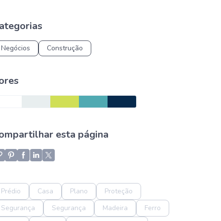
ategorias
Negócios
Construção
ores
ompartilhar esta página
Prédio
Casa
Plano
Proteção
Segurança
Segurança
Madeira
Ferro