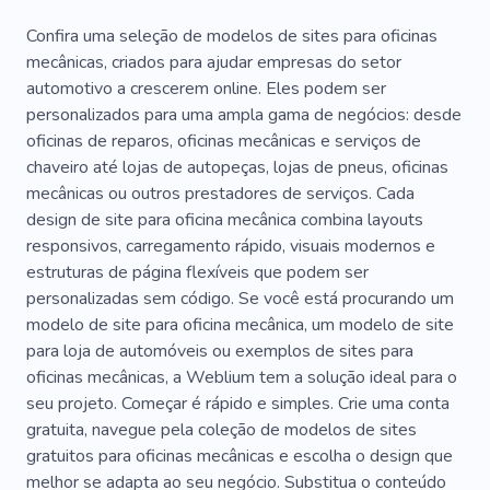
Conserto De Telefone
Prédio
Casa
Confira uma seleção de modelos de sites para oficinas
mecânicas, criados para ajudar empresas do setor
Plano
Proteção
Segurança
Segurança
automotivo a crescerem online. Eles podem ser
personalizados para uma ampla gama de negócios: desde
Madeira
Ferro
Chave
oficinas de reparos, oficinas mecânicas e serviços de
Mudança De Bloqueio
Serralheiro Comercial
chaveiro até lojas de autopeças, lojas de pneus, oficinas
mecânicas ou outros prestadores de serviços. Cada
Hardware De Pânico
Emergência
Portas
design de site para oficina mecânica combina layouts
responsivos, carregamento rápido, visuais modernos e
Substituição
Substituição De Fechadura
estruturas de página flexíveis que podem ser
Fibra De Vidro
Design De Interiores
personalizadas sem código. Se você está procurando um
modelo de site para oficina mecânica, um modelo de site
Escritório
Trancar
Apartamento
para loja de automóveis ou exemplos de sites para
oficinas mecânicas, a Weblium tem a solução ideal para o
Portão
Portas De Madeira
Alarme
seu projeto. Começar é rápido e simples. Crie uma conta
Substituição De Porta
gratuita, navegue pela coleção de modelos de sites
gratuitos para oficinas mecânicas e escolha o design que
Sistemas De Ataque Elétrico
melhor se adapta ao seu negócio. Substitua o conteúdo