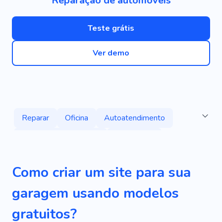
Reparação de automóveis
Teste grátis
Ver demo
Reparar
Oficina
Autoatendimento
Cuidados Com O Carro
Automóvel
Motorista
Rodas
Veículo
Mecânico
Como criar um site para sua
Oficina Automotiva
Manutenção
garagem usando modelos
Peças De Reposição
Peças Automotivas
gratuitos?
Lavagem De Carro
Automotivo