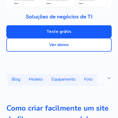
Soluções de negócios de TI
Teste grátis
Ver demo
Blog
Modelo
Equipamento
Foto
Serviços
Especialista
Reserva
Lente
Câmera
Criativo
Pessoal
Como criar facilmente um site
Aprendizado
Filme
Crianças