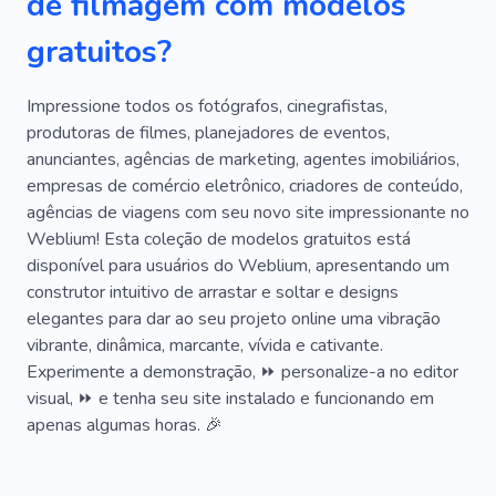
de filmagem com modelos
Comercial
Projeto
Experiência
gratuitos?
Roupas
Sessão De Fotos
Fotógrafo De Tiro
Vídeo
Iluminação
Impressione todos os fotógrafos, cinegrafistas,
produtoras de filmes, planejadores de eventos,
Escritório
Trabalhar
YouTube
Oficina
anunciantes, agências de marketing, agentes imobiliários,
empresas de comércio eletrônico, criadores de conteúdo,
Desenvolvimento Web
Professor
Aula
agências de viagens com seu novo site impressionante no
Lição
Vimeo
Treinamento
Vlog
Weblium! Esta coleção de modelos gratuitos está
disponível para usuários do Weblium, apresentando um
Curso
Cinegrafista
Sombras
construtor intuitivo de arrastar e soltar e designs
elegantes para dar ao seu projeto online uma vibração
Blogueiro Do YouTube
Agência
Pista
vibrante, dinâmica, marcante, vívida e cativante.
Campanha
Programação
Carreira
Experimente a demonstração, ⏩ personalize-a no editor
visual, ⏩ e tenha seu site instalado e funcionando em
À Moda
Estilista
Lookbook
Anúncio
apenas algumas horas. 🎉
Colaboração
Voar Livremente
Humilhação