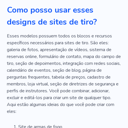
Tatuagem
Assistir
Instagram
Como posso usar esses
Vestuário
Beleza
designs de sites de tiro?
Alfaiataria Personalizada
Modelo De Cabelos Escuros
Elétrica
Esses modelos possuem todos os blocos e recursos
específicos necessários para sites de tiro. São eles:
Guru Da Moda
Fashionista
Cavalos
galeria de fotos, apresentação de vídeos, sistema de
reservas online, formulário de contato, mapa do campo de
Modelagem
Guru De Estilo
Tecnologia
tiro, seção de depoimentos, integração com redes sociais,
Eletrônica
Reserva
Drones
Armas
calendário de eventos, seção de blog, página de
perguntas frequentes, tabela de preços, cadastro de
Pistola
Filmando Para Anúncios
Filme
membros, loja virtual, seção de diretrizes de segurança e
perfis de instrutores. Você pode combinar, adicionar,
Celebridade
Família
Objeto
Prédio
excluir e editá-los para criar um site de qualquer tipo.
Clarão
Pessoas
Casal
Engraçado
Aqui estão algumas ideias do que você pode criar com
eles:
Feliz
Presente
Estúdio
Site de armas de fogo