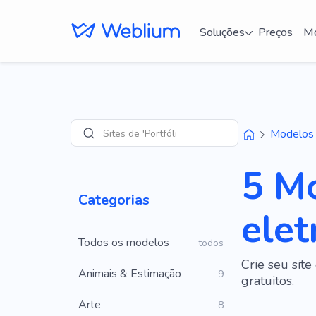
Soluções
Preços
Mo
Sites de 'Portfólio'
Modelos
Pesquisar
5 Mo
Categorias
elet
Todos os modelos
todos
Crie seu sit
Animais & Estimação
9
gratuitos.
Arte
8