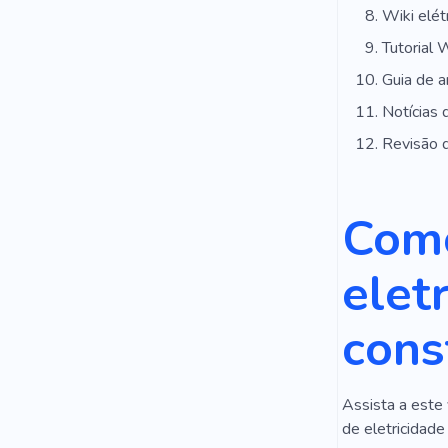
Wiki elét
Tutorial 
Guia de 
Notícias 
Revisão 
Como
elet
cons
Assista a este 
de eletricidad