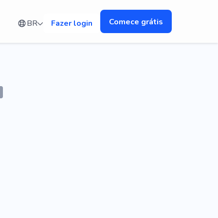
Comece grátis
BR
Fazer login