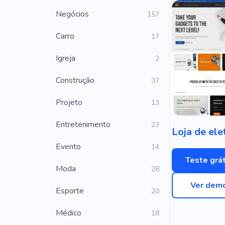
Negócios
157
Carro
17
Igreja
2
Construção
37
Projeto
13
Entretenimento
23
Evento
14
Teste grát
Moda
28
Ver dem
Esporte
20
Médico
18