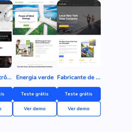
Loja de eletrônicos
Energia verde
Fabricante de painéis solares
is
Teste grátis
Teste grátis
o
Ver demo
Ver demo