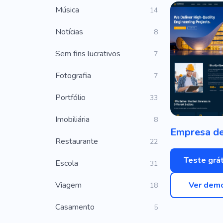
Música
14
Notícias
8
Sem fins lucrativos
7
Fotografia
7
Portfólio
33
Imobiliária
8
Restaurante
22
Teste grát
Escola
31
Viagem
Ver dem
18
Casamento
5