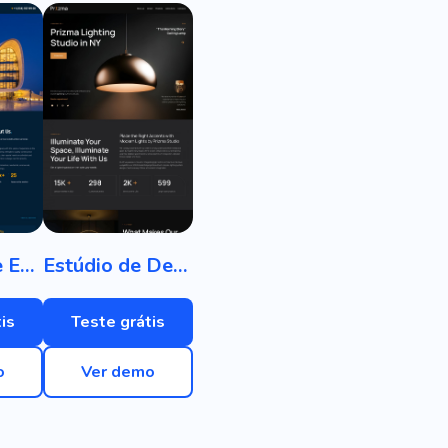
Empresa de Engenharia
Estúdio de Design de Iluminação
is
Teste grátis
o
Ver demo