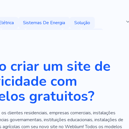
Elétrica
Sistemas De Energia
Solução
Projeto
Estação Solar
Casa
Ótimo
Bateria Solar
Moinho De Vento
Economia
Bateria Solar
Desastre Natural
Clima
 criar um site de
o Global
Verde
Reciclagem
Energia Renovável
ricidade com
scritório
Design De Interiores
los gratuitos?
 os clientes residenciais, empresas comerciais, instalações
ências governamentais, instituições educacionais, instalações de
s agrícolas com seu novo site no Weblium! Todos os modelos