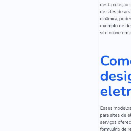
desta coleção 
de sites de arr
dinâmica, poder
exemplo de dem
site online em 
Como
desi
elet
Esses modelos 
para sites de el
serviços oferec
formulário de r