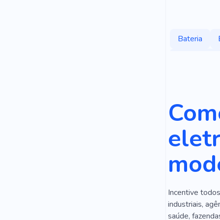
Bateria
Tecnologia
Criativo
Energia
Como
Aqueciment
elet
Prédio
E
mode
Incentive todos
industriais, ag
saúde, fazenda