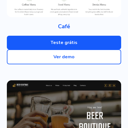
Café
Teste grátis
Ver demo