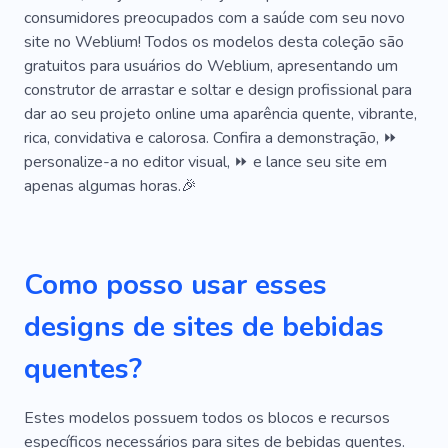
consumidores preocupados com a saúde com seu novo
Bebidas Alcoólicas
Cerveja
site no Weblium! Todos os modelos desta coleção são
Conjunto De Cozinha
Vinho
Festa
gratuitos para usuários do Weblium, apresentando um
construtor de arrastar e soltar e design profissional para
Feriado
Loja De Bebidas
Cafeteria
dar ao seu projeto online uma aparência quente, vibrante,
rica, convidativa e calorosa. Confira a demonstração, ⏩
Barista
Bolo
Fresco
Relaxar
personalize-a no editor visual, ⏩ e lance seu site em
Doce
Amantes Do Chá
Produto
apenas algumas horas.🎉
Almoço
Jantar
Lanche
Prazer
Cheiro
Baga
Pão
Cantina
Como posso usar esses
Carboidratos
Máquina De Café
Biscoitos
designs de sites de bebidas
Sorvete
Leite
Pizza
Sabor
quentes?
Amarelo
Padaria
Romance
Capuccino
Estes modelos possuem todos os blocos e recursos
Comida Rápida
Restauração
Refresco
específicos necessários para sites de bebidas quentes.