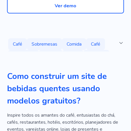
Ver demo
Café
Sobremesas
Comida
Café
Cozimento
Bebida
Menu
Culinária
Combinações De Sabores
Bar
Como construir um site de
Café Da Manhã
Café Com Leite
Smoothie
bebidas quentes usando
Chá
Cultura Do Chá
Fazer Chá
modelos gratuitos?
Matchá
Degustação De Matcha
Bebendo Chá
Festa Do Chá
Queijo
Inspire todos os amantes do café, entusiastas do chá,
cafés, restaurantes, hotéis, escritórios, planejadores de
Entradas
Cardápio Vegetariano
eventos, varejistas online, lojas de presentes e