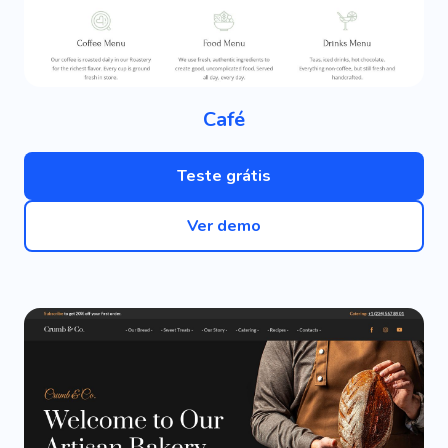
Café
Teste grátis
Ver demo