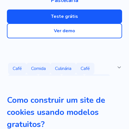
Pastelaria
Teste grátis
Ver demo
Café
Comida
Culinária
Café
Cozimento
Barista
Açúcar
Produto
Baga
Pão
Carboidratos
Entradas
Como construir um site de
Leite
Smoothie
Sabor
Padaria
cookies usando modelos
Sobremesas
Conjunto De Cozinha
Xícara
gratuitos?
Delicioso
Máquina De Café
Capuccino