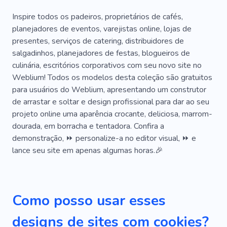
Chá
Menu
Cheiro
Cafeteria
Inspire todos os padeiros, proprietários de cafés,
planejadores de eventos, varejistas online, lojas de
Queijo
Mantimentos
Sorvete
presentes, serviços de catering, distribuidores de
salgadinhos, planejadores de festas, blogueiros de
Festa Do Chá
Cardápio Vegetariano
culinária, escritórios corporativos com seu novo site no
Amarelo
Comida Rápida
Weblium! Todos os modelos desta coleção são gratuitos
para usuários do Weblium, apresentando um construtor
Bebidas Quentes
Combinações De Sabores
de arrastar e soltar e design profissional para dar ao seu
projeto online uma aparência crocante, deliciosa, marrom-
Amantes Do Chá
Comida Rápida
Farinha
dourada, em borracha e tentadora. Confira a
Confeitaria
Pães
Bolo
Arte
demonstração, ⏩ personalize-a no editor visual, ⏩ e
lance seu site em apenas algumas horas.🎉
Enchimento
Mel
Bolo De Queijo
Cupcakes
Trigo
Noz
Doçura
Como posso usar esses
Coberturas
designs de sites com cookies?