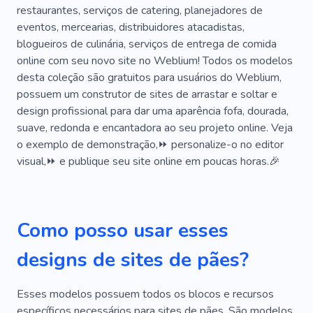
restaurantes, serviços de catering, planejadores de
Culinária
Entradas
Leite
Smoothie
eventos, mercearias, distribuidores atacadistas,
blogueiros de culinária, serviços de entrega de comida
Trigo
Sabor
Açúcar
Padaria
online com seu novo site no Weblium! Todos os modelos
Sobremesas
Café
Conjunto De Cozinha
desta coleção são gratuitos para usuários do Weblium,
possuem um construtor de sites de arrastar e soltar e
Noz
Doçura
Coberturas
Aniversário
design profissional para dar uma aparência fofa, dourada,
suave, redonda e encantadora ao seu projeto online. Veja
Doce
o exemplo de demonstração,⏩ personalize-o no editor
visual,⏩ e publique seu site online em poucas horas.🎉
Como posso usar esses
designs de sites de pães?
Esses modelos possuem todos os blocos e recursos
específicos necessários para sites de pães. São modelos