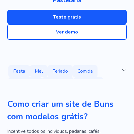
Pastelaria
Teste grátis
Ver demo
Festa
Mel
Feriado
Comida
Enchimento
Confeitaria
Cupcakes
Alegrar
Decoração Personalizada
Forno
Como criar um site de Buns
Noz
Farinha
Cozimento
Biscoitos
com modelos grátis?
Pão
Bolo
Café
Arte
Produto
Baga
Carboidratos
Bolo De Queijo
Incentive todos os indivíduos, padarias, cafés,