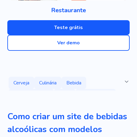
Restaurante
Teste grátis
Ver demo
Cerveja
Culinária
Bebida
Loja De Bebidas
Vinho
Bar De Vinhos
Menu
Comida
Café
Bebidas Quentes
Como criar um site de bebidas
Combinações De Sabores
Álcool
alcoólicas com modelos
Degustação De Vinhos
Produto
Cliente