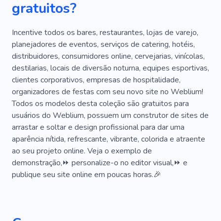
gratuitos?
Produtos Alcoólicos
Cidra
Malte
Lúpulo
Café Da Manhã
Almoço
Jantar
Incentive todos os bares, restaurantes, lojas de varejo,
planejadores de eventos, serviços de catering, hotéis,
Lanche
Café
Chá
Prazer
distribuidores, consumidores online, cervejarias, vinícolas,
destilarias, locais de diversão noturna, equipes esportivas,
Cozimento
Cantina
Queijo
clientes corporativos, empresas de hospitalidade,
Máquina De Café
Entradas
Matchá
organizadores de festas com seu novo site no Weblium!
Todos os modelos desta coleção são gratuitos para
Pizza
Fazer Chá
Cardápio Vegetariano
usuários do Weblium, possuem um construtor de sites de
arrastar e soltar e design profissional para dar uma
Sobremesas
Romance
Capuccino
aparência nítida, refrescante, vibrante, colorida e atraente
Comida Rápida
Conjunto De Cozinha
ao seu projeto online. Veja o exemplo de
demonstração,⏩ personalize-o no editor visual,⏩ e
Café Com Leite
Degustação De Matcha
publique seu site online em poucas horas.🎉
Restauração
Refresco
Cultura Do Chá
Bebendo Chá
Comida Rápida
Bar