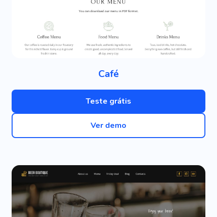
Café
Teste grátis
Ver demo