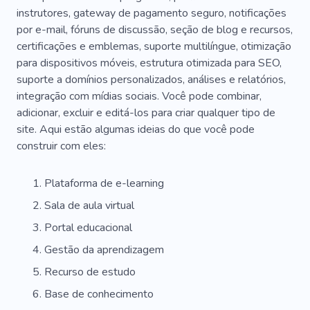
Professor De Inglês
Língua Estrangeira
instrutores, gateway de pagamento seguro, notificações
por e-mail, fóruns de discussão, seção de blog e recursos,
Linguagem
Desenho Do Estudo
certificações e emblemas, suporte multilíngue, otimização
para dispositivos móveis, estrutura otimizada para SEO,
Fale Inglês Rapidamente
Tutor De Inglês
suporte a domínios personalizados, análises e relatórios,
Incrível
Ótimo
Popular
Exclusivo
integração com mídias sociais. Você pode combinar,
adicionar, excluir e editá-los para criar qualquer tipo de
Legal
SEO
Simples
site. Aqui estão algumas ideias do que você pode
construir com eles:
Plataforma de e-learning
Sala de aula virtual
Portal educacional
Gestão da aprendizagem
Recurso de estudo
Base de conhecimento