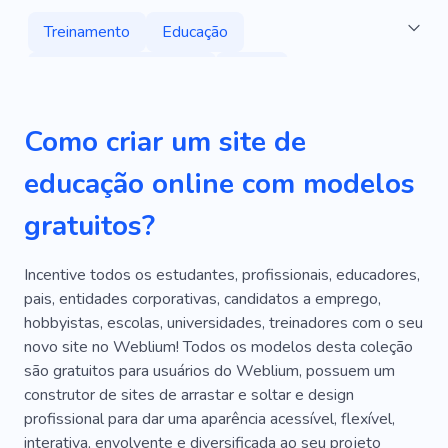
Treinamento
Educação
Aprendizagem On-line
Curso
Aprendizado
Aula
Móvel
Pessoal
Como criar um site de
On-line
Desenvolvimento Web
Criativo
educação online com modelos
Consultoria
Empresa De Consultoria
gratuitos?
Gerenciamento
Equipe
Sucesso
Treinamento
Aulas Particulares
Incentive todos os estudantes, profissionais, educadores,
pais, entidades corporativas, candidatos a emprego,
Informativo
Trabalhar
Meditação
hobbyistas, escolas, universidades, treinadores com o seu
novo site no Weblium! Todos os modelos desta coleção
Estilo De Vida
Fitness
Treinador
Ioga
são gratuitos para usuários do Weblium, possuem um
Digital
Programação
Tecnologia
construtor de sites de arrastar e soltar e design
profissional para dar uma aparência acessível, flexível,
Empreendedor
Estratégia
interativa, envolvente e diversificada ao seu projeto