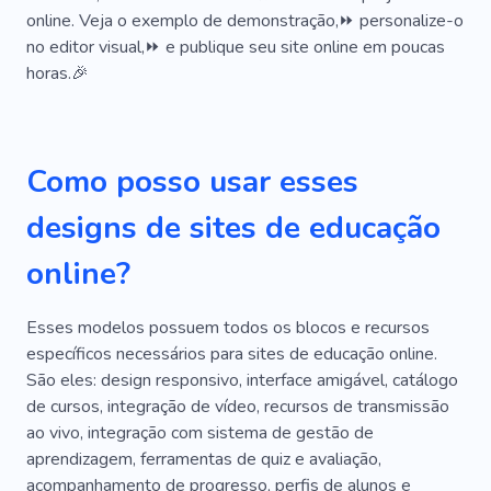
online. Veja o exemplo de demonstração,⏩ personalize-o
Suporte Empresarial
Crescimento
no editor visual,⏩ e publique seu site online em poucas
Liderança
Organização
Investimento
horas.🎉
Investidor
Rentável
Seminário
Oficina
Conferência
Instrutor
Universidade
Como posso usar esses
Carreira
Motivação
Subscrição
designs de sites de educação
Habilidade
Autodisciplina
online?
Regras Inglesas
Trabalho
Palestrante
Esses modelos possuem todos os blocos e recursos
Procrastinação
Admissão
Estudar
específicos necessários para sites de educação online.
Lição
Acadêmicos
Material Educativo
São eles: design responsivo, interface amigável, catálogo
de cursos, integração de vídeo, recursos de transmissão
Graduação
Jogos On-line
Loja On-line
ao vivo, integração com sistema de gestão de
aprendizagem, ferramentas de quiz e avaliação,
Tradução
Educação No Exterior
Livros
acompanhamento de progresso, perfis de alunos e