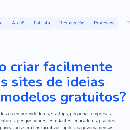
te
Ateliê
Estilista
Restauração
Professor
rafite
Pintor
Arco-íris
Pedras Preciosas
Obra De Arte
Barroco
Esculturas
Artista
ativo
Herança
Ilustração
Destaques
 criar facilmente
Azul
s sites de ideias
modelos gratuitos?
dos os empreendedores, startups, pequenas empresas,
ventores, pesquisadores, estudantes, educadores, grandes
ganizações sem fins lucrativos, agências governamentais,