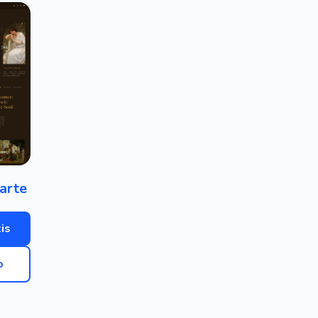
 arte
is
o