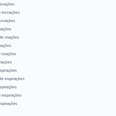
novações
e inovações
novações
riações
de criações
riações
 criações
riações
nspirações
de inspirações
nspirações
 inspirações
nspirações