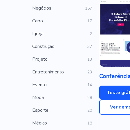
Negócios
157
Carro
17
Igreja
2
Construção
37
Projeto
13
Entretenimento
23
Evento
14
Teste grát
Moda
28
Ver dem
Esporte
20
Médico
18