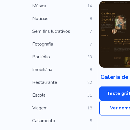
Música
14
Notícias
8
Sem fins lucrativos
7
Fotografia
7
Portfólio
33
Imobiliária
8
Galeria de
Restaurante
22
Teste grát
Escola
31
Viagem
Ver dem
18
Casamento
5