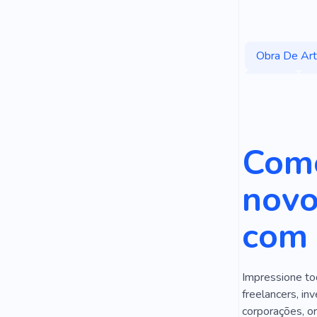
Obra De Ar
Cereja
G
Artesãos
Arte
Cri
Como
Minimalismo
novo
com 
Impressione to
freelancers, in
corporações, or