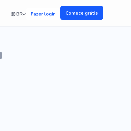
Comece grátis
BR
Fazer login