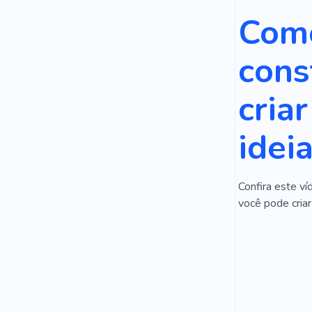
Com
cons
cria
idei
Confira este ví
você pode criar