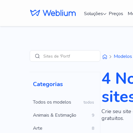
Soluções
Preços
Mo
Sites de 'Portfólio'
Modelos
Pesquisar
4 N
Categorias
site
Todos os modelos
todos
Crie seu sit
Animais & Estimação
9
gratuitos.
Arte
8