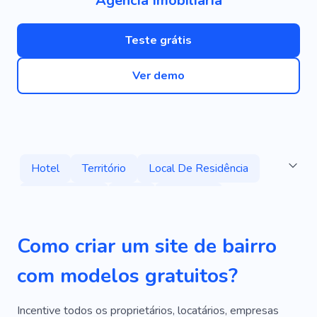
Agência Imobiliária
Teste grátis
Ver demo
Hotel
Território
Local De Residência
Apartamento
Casa
Hipoteca
Arquitetura
Propriedade
Habitação
Como criar um site de bairro
Bangalô
Agente Imobiliário
com modelos gratuitos?
Corretor De Imóveis
Corretor De Imóveis
Locação De Imóveis
Imobiliário
Inquilinos
Incentive todos os proprietários, locatários, empresas