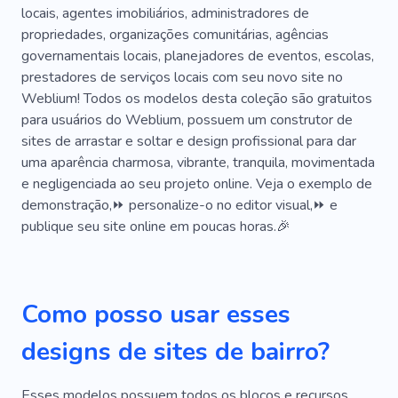
locais, agentes imobiliários, administradores de
Europa
Cidade
Turismo
Aventura
propriedades, organizações comunitárias, agências
governamentais locais, planejadores de eventos, escolas,
Experiência
Análise
Geografia
prestadores de serviços locais com seu novo site no
Passeio
Urbano
Weblium! Todos os modelos desta coleção são gratuitos
para usuários do Weblium, possuem um construtor de
sites de arrastar e soltar e design profissional para dar
uma aparência charmosa, vibrante, tranquila, movimentada
e negligenciada ao seu projeto online. Veja o exemplo de
demonstração,⏩ personalize-o no editor visual,⏩ e
publique seu site online em poucas horas.🎉
Como posso usar esses
designs de sites de bairro?
Esses modelos possuem todos os blocos e recursos