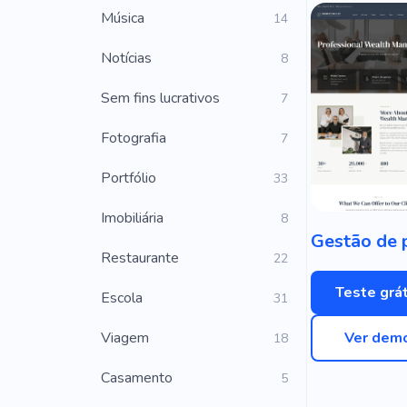
Música
14
Notícias
8
Sem fins lucrativos
7
Fotografia
7
Portfólio
33
Imobiliária
8
Restaurante
22
Teste grát
Escola
31
Viagem
Ver dem
18
Casamento
5