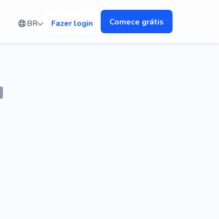
Comece grátis
BR
Fazer login