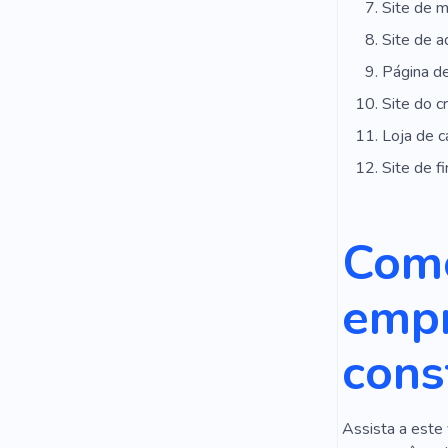
Site de m
Site de a
Página de
Site do c
Loja de c
Site de f
Como
empr
cons
Assista a este 