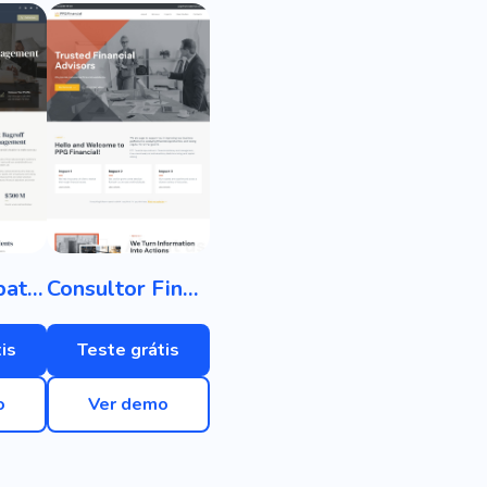
Gestão de patrimônio
Consultor Financeiro
is
Teste grátis
o
Ver demo