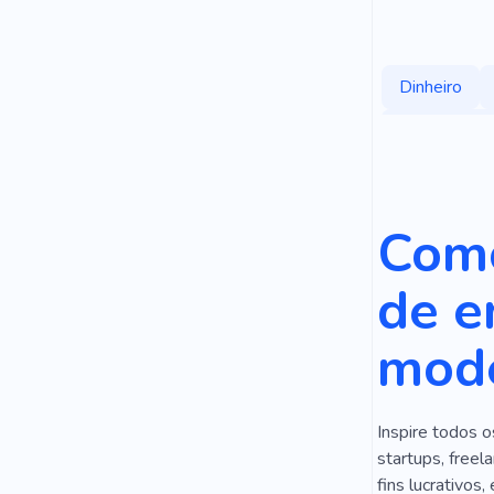
Dinheiro
Empréstimo
Banco
D
Dívida
S
Como
Confiar
de e
Dinheiro Ele
mode
Investiment
Inspire todos o
startups, freel
fins lucrativo