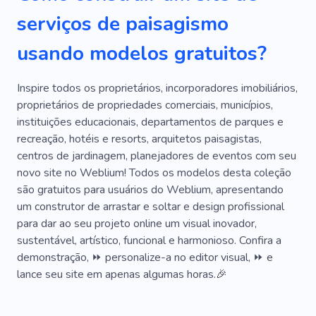
Mobília
Restauração
Reparar
Criativo
serviços de paisagismo
Portas De Vidro
Espaço
Intuitivo
usando modelos gratuitos?
Geometria
Mansão
Teto
Artesãos
Palmas
Instalação De Gramado Enrolado
Inspire todos os proprietários, incorporadores imobiliários,
proprietários de propriedades comerciais, municípios,
instituições educacionais, departamentos de parques e
recreação, hotéis e resorts, arquitetos paisagistas,
centros de jardinagem, planejadores de eventos com seu
novo site no Weblium! Todos os modelos desta coleção
são gratuitos para usuários do Weblium, apresentando
um construtor de arrastar e soltar e design profissional
para dar ao seu projeto online um visual inovador,
sustentável, artístico, funcional e harmonioso. Confira a
demonstração, ⏩ personalize-a no editor visual, ⏩ e
lance seu site em apenas algumas horas.🎉