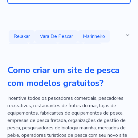
Relaxar
Vara De Pescar
Marinheiro
Caça
Natureza
Rafting
Iate
Barcos
Peixe
Turismo
Mergulhando
Como criar um site de pesca
Grande Jogo
Experiência
Percorrer
com modelos gratuitos?
Serviços
Aventura
Animais Selvagens
Lazer
Geografia
Mergulho Para Iniciantes
Incentive todos os pescadores comerciais, pescadores
recreativos, restaurantes de frutos do mar, lojas de
Parques Nacionais
Subaquático
Oceano
equipamentos, fabricantes de equipamentos de pesca,
empresas de pesca fretada, organizações de gestão de
Munição
Praias
Acampar Para Recreação
pesca, pesquisadores de biologia marinha, mercados de
Água Doce
Combustível
Cavalos
peixe, operadores turísticos de pesca com seu novo site