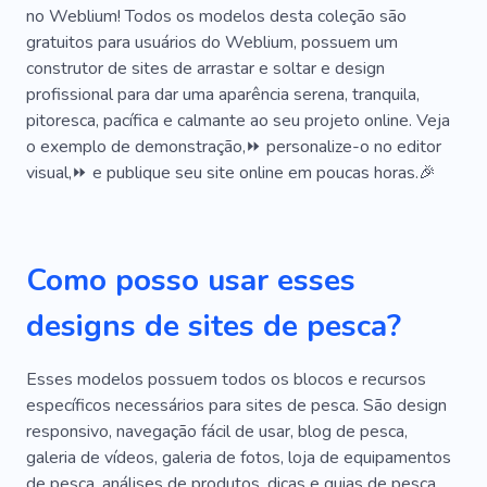
no Weblium! Todos os modelos desta coleção são
Água Salgada
Enviar
Escalada
Mar
gratuitos para usuários do Weblium, possuem um
construtor de sites de arrastar e soltar e design
Mergulho Debaixo D'água
Férias Na Água
profissional para dar uma aparência serena, tranquila,
Iate
Aluguel
Equipamento
Camping
pitoresca, pacífica e calmante ao seu projeto online. Veja
o exemplo de demonstração,⏩ personalize-o no editor
Reserva
Caminhada
Falcoaria
Pesca
visual,⏩ e publique seu site online em poucas horas.🎉
Frutos Do Mar
Recife
Espetacular
Jornada
Segurança
Atividade
Como posso usar esses
Deserto
Selva
Parapente
Peru
designs de sites de pesca?
Lugar Atmosférico
Paisagens
Esses modelos possuem todos os blocos e recursos
Passeios a Cavalo Seguros
específicos necessários para sites de pesca. São design
Viagens Marítimas
Malas
Água
responsivo, navegação fácil de usar, blog de pesca,
galeria de vídeos, galeria de fotos, loja de equipamentos
Passeio Aquático
Diversão No Iate
de pesca, análises de produtos, dicas e guias de pesca,