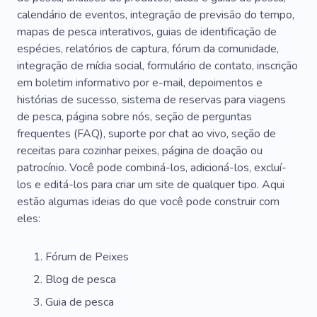
calendário de eventos, integração de previsão do tempo,
Ar Livre
Viagem
Ciclismo
Clube
mapas de pesca interativos, guias de identificação de
Floresta
Biodiversidade
Kitesurf
espécies, relatórios de captura, fórum da comunidade,
integração de mídia social, formulário de contato, inscrição
Passatempo
Parque
Iate Clube
em boletim informativo por e-mail, depoimentos e
histórias de sucesso, sistema de reservas para viagens
Aluguel De Iate
Apresentar
de pesca, página sobre nós, seção de perguntas
frequentes (FAQ), suporte por chat ao vivo, seção de
receitas para cozinhar peixes, página de doação ou
patrocínio. Você pode combiná-los, adicioná-los, excluí-
los e editá-los para criar um site de qualquer tipo. Aqui
estão algumas ideias do que você pode construir com
eles:
Fórum de Peixes
Blog de pesca
Guia de pesca