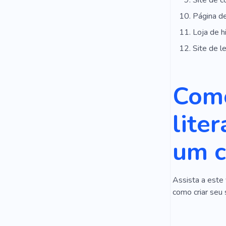
Site de c
Página de
Loja de hi
Site de le
Como
lite
um c
Assista a este 
como criar seu 