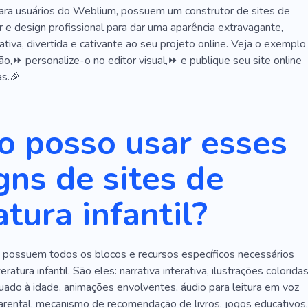
para usuários do Weblium, possuem um construtor de sites de
cém-nascido
Adolescente
Babá Acompanhante
ar e design profissional para dar uma aparência extravagante,
nativa, divertida e cativante ao seu projeto online. Veja o exemplo
Clube Equestre Infantil
Passeios a Cavalo
Governo
,⏩ personalize-o no editor visual,⏩ e publique seu site online
rupo
Festa
s.🎉
 posso usar esses
gns de sites de
atura infantil?
possuem todos os blocos e recursos específicos necessários
teratura infantil. São eles: narrativa interativa, ilustrações coloridas
ado à idade, animações envolventes, áudio para leitura em voz
parental, mecanismo de recomendação de livros, jogos educativos,