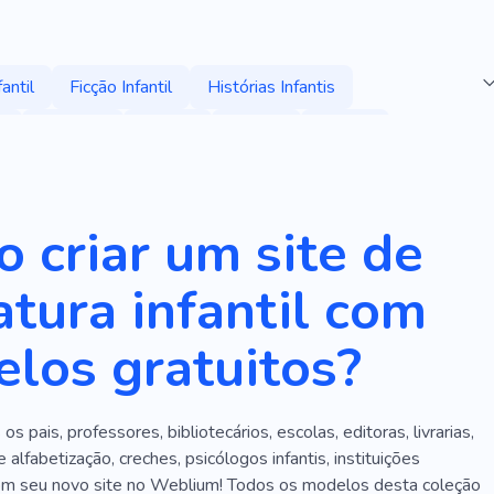
antil
Ficção Infantil
Histórias Infantis
l
Gravidez
Família
Criança
Leitura
Aniversário
Parques Infantis
Crianças
fância
Jogo
Diversão
Crianças
Creche
 criar um site de
ara Criança
Pré-escola
Livros
Contos De Fadas
ratura infantil com
Pessoal
Ajuda
Memórias
Infantil
Babá
los gratuitos?
inquedo
Magia
Professor
Educação
o
Alegrar
Engraçado
Desenvolvimento Web
os pais, professores, bibliotecários, escolas, editoras, livrarias,
o
Apoiando a Educação Escolar
Juventude
 alfabetização, creches, psicólogos infantis, instituições
Bebê
Babá
Babá
Salão De Cabeleireiro Infantil
om seu novo site no Weblium! Todos os modelos desta coleção