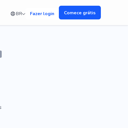
Comece grátis
BR
Fazer login
s