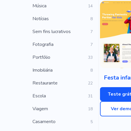
Música
14
Notícias
8
Sem fins lucrativos
7
Fotografia
7
Portfólio
33
Imobiliária
8
Festa infa
Restaurante
22
Teste grát
Escola
31
Viagem
Ver dem
18
Casamento
5