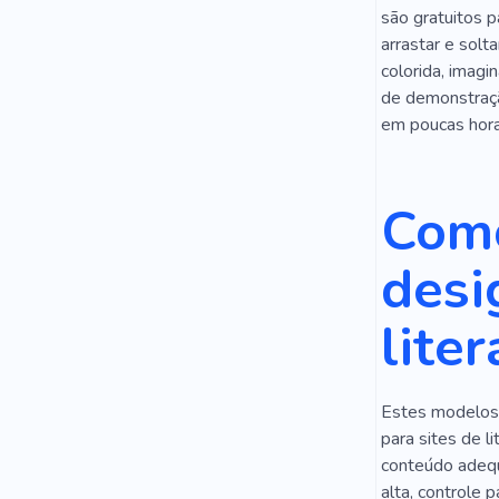
são gratuitos 
Babá
Re
arrastar e solt
colorida, imagi
Meninos
de demonstração
Aulas Em G
em poucas hora
Como
desi
liter
Estes modelos 
para sites de li
conteúdo adequ
alta, controle 