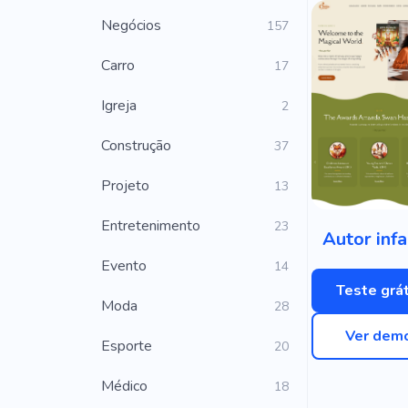
Negócios
157
Carro
17
Igreja
2
Construção
37
Projeto
13
Entretenimento
23
Autor infa
Evento
14
Teste grát
Moda
28
Ver dem
Esporte
20
Médico
18