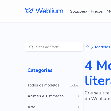
Soluções
Preços
Mo
Sites de 'Portfólio'
Modelos
Pesquisar
4 Mo
Categorias
lite
Todos os modelos
todos
Crie seu site
Animais & Estimação
9
do Weblium.
Arte
8