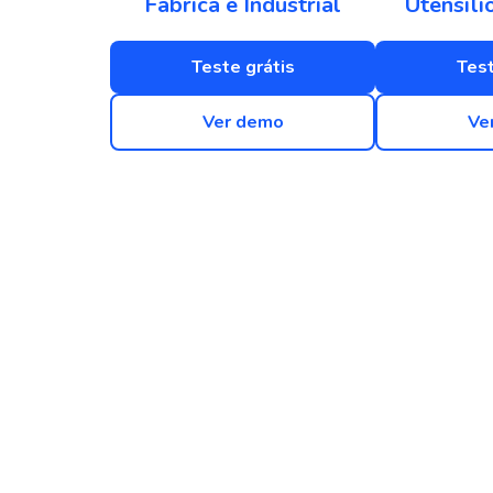
Fábrica e Industrial
Utensíli
Teste grátis
Test
Ver demo
Ve