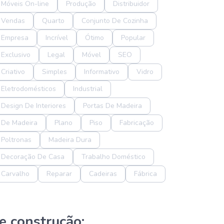
Móveis On-line
Produção
Distribuidor
Vendas
Quarto
Conjunto De Cozinha
Empresa
Incrível
Ótimo
Popular
Exclusivo
Legal
Móvel
SEO
Criativo
Simples
Informativo
Vidro
Eletrodomésticos
Industrial
Design De Interiores
Portas De Madeira
De Madeira
Plano
Piso
Fabricação
Poltronas
Madeira Dura
Decoração De Casa
Trabalho Doméstico
Carvalho
Reparar
Cadeiras
Fábrica
e construção: