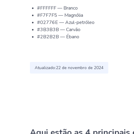
#FFFFFF — Branco
#F7F7F5 — Magnólia
#02776E — Azul-petróleo
#3B3B3B — Carvão
#2B2B2B — Ébano
Atualizado:
22 de novembro de 2024
Aqui estão as 4 principai