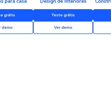
os para casa
Design de Interiores
Constr
e grátis
Teste grátis
r demo
Ver demo