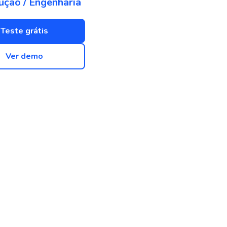
ução / Engenharia
Teste grátis
Ver demo