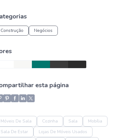
ategorias
Construção
Negócios
ores
ompartilhar esta página
Móveis De Sala
Cozinha
Sala
Mobília
Sala De Estar
Lojas De Móveis Usados